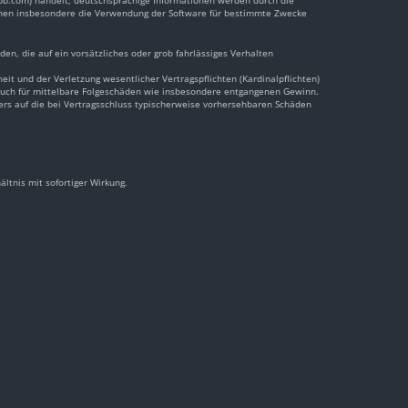
pbb.com) handelt; deutschsprachige Informationen werden durch die
önnen insbesondere die Verwendung der Software für bestimmte Zwecke
en, die auf ein vorsätzliches oder grob fahrlässiges Verhalten
t und der Verletzung wesentlicher Vertragspflichten (Kardinalpflichten)
 auch für mittelbare Folgeschäden wie insbesondere entgangenen Gewinn.
ers auf die bei Vertragsschluss typischerweise vorhersehbaren Schäden
ltnis mit sofortiger Wirkung.