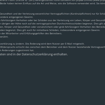
neral Public License v2
“ (GPL) bereitgestellten Foren-Software von phpBB Limited (www.ph
Beide haben keinen Einfluss auf die Art und Weise, wie die Software verwendet wird. Sie k
sundheit und der Verletzung wesentlicher Vertragspflichten (Kardinalpflichten) nur für Schäd
besondere entgangenen Gewinn.
 fahrlässigem Verhalten oder bei Schäden aus der Verletzung von Leben, Körper und Gesundhei
m übrigen der Höhe nach auf die vertragstypischen Durchschnittsschäden begrenzt. Dies gilt
en, Körper und Gesundheit oder vorsätzlichem oder grob fahrlässigem Verhalten des Betreib
äden begrenzt. Dies gilt auch für mittelbare Schäden, insbesondere entgangenen Gewinn.
 der Mitarbeiter und Erfüllungsgehilfen des Betreibers.
berührt.
zerklärung zu ändern. Die Änderung wird dem Nutzer per E-Mail mitgeteilt.
s Widerspruchs erlischt das zwischen dem Betreiber und dem Nutzer bestehende Vertragsverhä
en Änderungen zugestimmt hat.
ten sind in der Datenschutzerklärung enthalten.