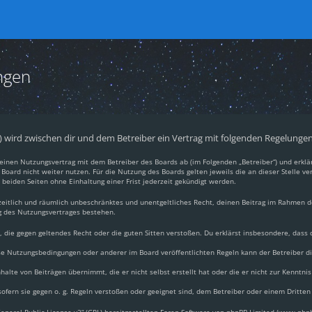
ngen
.“) wird zwischen dir und dem Betreiber ein Vertrag mit folgenden Regelunge
du einen Nutzungsvertrag mit dem Betreiber des Boards ab (im Folgenden „Betreiber“) und erkl
Board nicht weiter nutzen. Für die Nutzung des Boards gelten jeweils die an dieser Stelle ve
beiden Seiten ohne Einhaltung einer Frist jederzeit gekündigt werden.
, zeitlich und räumlich unbeschränktes und unentgeltliches Recht, deinen Beitrag im Rahmen 
g des Nutzungsvertrages bestehen.
lt, die gegen geltendes Recht oder die guten Sitten verstoßen. Du erklärst insbesondere, dass
ese Nutzungsbedingungen oder anderer im Board veröffentlichten Regeln kann der Betreiber 
halte von Beiträgen übernimmt, die er nicht selbst erstellt hat oder die er nicht zur Kennt
ofern sie gegen o. g. Regeln verstoßen oder geeignet sind, dem Betreiber oder einem Dritte