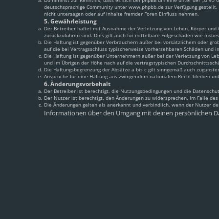
Du nimmst zur Kenntnis, dass es sich bei phpBB um eine unter der „
GNU Ge
deutschsprachige Community unter www.phpbb.de zur Verfügung gestellt. 
nicht untersagen oder auf Inhalte fremder Foren Einfluss nehmen.
5. Gewährleistung
Der Betreiber haftet mit Ausnahme der Verletzung von Leben, Körper und Ge
zurückzuführen sind. Dies gilt auch für mittelbare Folgeschäden wie ins
Die Haftung ist gegenüber Verbrauchern außer bei vorsätzlichem oder grob
auf die bei Vertragsschluss typischerweise vorhersehbaren Schäden und i
Die Haftung ist gegenüber Unternehmern außer bei der Verletzung von Leb
und im Übrigen der Höhe nach auf die vertragstypischen Durchschnittssch
Die Haftungsbegrenzung der Absätze a bis c gilt sinngemäß auch zugunsten
Ansprüche für eine Haftung aus zwingendem nationalem Recht bleiben un
6. Änderungsvorbehalt
Der Betreiber ist berechtigt, die Nutzungsbedingungen und die Datenschut
Der Nutzer ist berechtigt, den Änderungen zu widersprechen. Im Falle de
Die Änderungen gelten als anerkannt und verbindlich, wenn der Nutzer d
Informationen über den Umgang mit deinen persönlichen Da