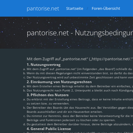
pantorise.net
Startseite
Foren-Übersicht
pantorise.net - Nutzungsbedingu
Mit dem Zugriff auf „pantorise.net“ („https://pantorise.net/
1. Nutzungsvertrag
Mit dem Zugriff auf „pantorise.net“ (im Folgenden „das Board“) schließt 
Wenn du mit diesen Regelungen nicht einverstanden bist, so darfst du das 
Der Nutzungsvertrag wird auf unbestimmte Zeit geschlossen und kann von 
2. Einräumung von Nutzungsrechten
Mit dem Erstellen eines Beitrags erteilst du dem Betreiber ein einfaches
Das Nutzungsrecht nach Punkt 2, Unterpunkt a bleibt auch nach Kündigun
3. Pflichten des Nutzers
Du erklärst mit der Erstellung eines Beitrags, dass er keine Inhalte enthä
zu setzen bzw. zu verwenden.
Der Betreiber des Boards übt das Hausrecht aus. Bei Verstößen gegen di
Boards ausschließen und dir ein Hausverbot erteilen.
Du nimmst zur Kenntnis, dass der Betreiber keine Verantwortung für die In
Beiträge und Funktionen jederzeit zu löschen oder zu sperren.
Du gestattest dem Betreiber darüber hinaus, deine Beiträge abzuändern, s
4. General Public License