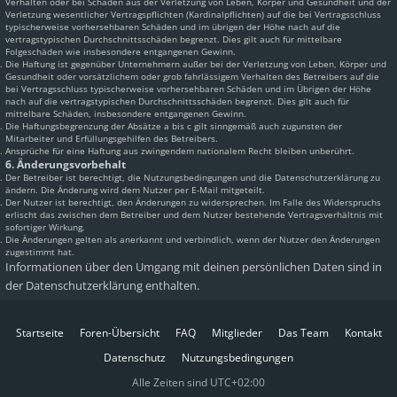
Verhalten oder bei Schäden aus der Verletzung von Leben, Körper und Gesundheit und der
Verletzung wesentlicher Vertragspflichten (Kardinalpflichten) auf die bei Vertragsschluss
typischerweise vorhersehbaren Schäden und im übrigen der Höhe nach auf die
vertragstypischen Durchschnittsschäden begrenzt. Dies gilt auch für mittelbare
Folgeschäden wie insbesondere entgangenen Gewinn.
Die Haftung ist gegenüber Unternehmern außer bei der Verletzung von Leben, Körper und
Gesundheit oder vorsätzlichem oder grob fahrlässigem Verhalten des Betreibers auf die
bei Vertragsschluss typischerweise vorhersehbaren Schäden und im Übrigen der Höhe
nach auf die vertragstypischen Durchschnittsschäden begrenzt. Dies gilt auch für
mittelbare Schäden, insbesondere entgangenen Gewinn.
Die Haftungsbegrenzung der Absätze a bis c gilt sinngemäß auch zugunsten der
Mitarbeiter und Erfüllungsgehilfen des Betreibers.
Ansprüche für eine Haftung aus zwingendem nationalem Recht bleiben unberührt.
6. Änderungsvorbehalt
Der Betreiber ist berechtigt, die Nutzungsbedingungen und die Datenschutzerklärung zu
ändern. Die Änderung wird dem Nutzer per E-Mail mitgeteilt.
Der Nutzer ist berechtigt, den Änderungen zu widersprechen. Im Falle des Widerspruchs
erlischt das zwischen dem Betreiber und dem Nutzer bestehende Vertragsverhältnis mit
sofortiger Wirkung.
Die Änderungen gelten als anerkannt und verbindlich, wenn der Nutzer den Änderungen
zugestimmt hat.
Informationen über den Umgang mit deinen persönlichen Daten sind in
der Datenschutzerklärung enthalten.
Startseite
Foren-Übersicht
FAQ
Mitglieder
Das Team
Kontakt
Datenschutz
Nutzungsbedingungen
Alle Zeiten sind
UTC+02:00