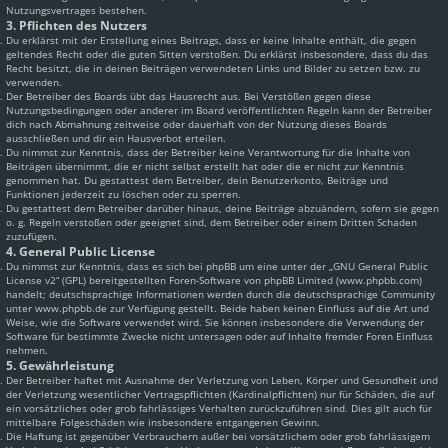
Nutzungsvertrages bestehen.
3. Pflichten des Nutzers
Du erklärst mit der Erstellung eines Beitrags, dass er keine Inhalte enthält, die gegen
geltendes Recht oder die guten Sitten verstoßen. Du erklärst insbesondere, dass du das
Recht besitzt, die in deinen Beiträgen verwendeten Links und Bilder zu setzen bzw. zu
verwenden.
Der Betreiber des Boards übt das Hausrecht aus. Bei Verstößen gegen diese
Nutzungsbedingungen oder anderer im Board veröffentlichten Regeln kann der Betreiber
dich nach Abmahnung zeitweise oder dauerhaft von der Nutzung dieses Boards
ausschließen und dir ein Hausverbot erteilen.
Du nimmst zur Kenntnis, dass der Betreiber keine Verantwortung für die Inhalte von
Beiträgen übernimmt, die er nicht selbst erstellt hat oder die er nicht zur Kenntnis
genommen hat. Du gestattest dem Betreiber, dein Benutzerkonto, Beiträge und
Funktionen jederzeit zu löschen oder zu sperren.
Du gestattest dem Betreiber darüber hinaus, deine Beiträge abzuändern, sofern sie gegen
o. g. Regeln verstoßen oder geeignet sind, dem Betreiber oder einem Dritten Schaden
zuzufügen.
4. General Public License
Du nimmst zur Kenntnis, dass es sich bei phpBB um eine unter der „
GNU General Public
License v2
“ (GPL) bereitgestellten Foren-Software von phpBB Limited (www.phpbb.com)
handelt; deutschsprachige Informationen werden durch die deutschsprachige Community
unter www.phpbb.de zur Verfügung gestellt. Beide haben keinen Einfluss auf die Art und
Weise, wie die Software verwendet wird. Sie können insbesondere die Verwendung der
Software für bestimmte Zwecke nicht untersagen oder auf Inhalte fremder Foren Einfluss
nehmen.
5. Gewährleistung
Der Betreiber haftet mit Ausnahme der Verletzung von Leben, Körper und Gesundheit und
der Verletzung wesentlicher Vertragspflichten (Kardinalpflichten) nur für Schäden, die auf
ein vorsätzliches oder grob fahrlässiges Verhalten zurückzuführen sind. Dies gilt auch für
mittelbare Folgeschäden wie insbesondere entgangenen Gewinn.
Die Haftung ist gegenüber Verbrauchern außer bei vorsätzlichem oder grob fahrlässigem