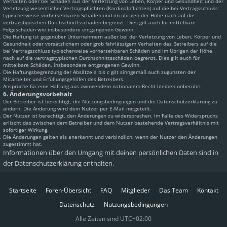
Verhalten oder bei Schäden aus der Verletzung von Leben, Körper und Gesundheit und der
Verletzung wesentlicher Vertragspflichten (Kardinalpflichten) auf die bei Vertragsschluss
typischerweise vorhersehbaren Schäden und im übrigen der Höhe nach auf die
vertragstypischen Durchschnittsschäden begrenzt. Dies gilt auch für mittelbare
Folgeschäden wie insbesondere entgangenen Gewinn.
Die Haftung ist gegenüber Unternehmern außer bei der Verletzung von Leben, Körper und
Gesundheit oder vorsätzlichem oder grob fahrlässigem Verhalten des Betreibers auf die
bei Vertragsschluss typischerweise vorhersehbaren Schäden und im Übrigen der Höhe
nach auf die vertragstypischen Durchschnittsschäden begrenzt. Dies gilt auch für
mittelbare Schäden, insbesondere entgangenen Gewinn.
Die Haftungsbegrenzung der Absätze a bis c gilt sinngemäß auch zugunsten der
Mitarbeiter und Erfüllungsgehilfen des Betreibers.
Ansprüche für eine Haftung aus zwingendem nationalem Recht bleiben unberührt.
6. Änderungsvorbehalt
Der Betreiber ist berechtigt, die Nutzungsbedingungen und die Datenschutzerklärung zu
ändern. Die Änderung wird dem Nutzer per E-Mail mitgeteilt.
Der Nutzer ist berechtigt, den Änderungen zu widersprechen. Im Falle des Widerspruchs
erlischt das zwischen dem Betreiber und dem Nutzer bestehende Vertragsverhältnis mit
sofortiger Wirkung.
Die Änderungen gelten als anerkannt und verbindlich, wenn der Nutzer den Änderungen
zugestimmt hat.
Informationen über den Umgang mit deinen persönlichen Daten sind in
der Datenschutzerklärung enthalten.
Startseite
Foren-Übersicht
FAQ
Mitglieder
Das Team
Kontakt
Datenschutz
Nutzungsbedingungen
Alle Zeiten sind
UTC+02:00