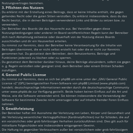
Nutzungsvertrages bestehen.
3. Pflichten des Nutzers
Du erklärst mit der Erstellung eines Beitrags, dass er keine Inhalte enthält, die gegen
geltendes Recht oder die guten Sitten verstoßen. Du erklärst insbesondere, dass du das
Recht besitzt, die in deinen Beiträgen verwendeten Links und Bilder zu setzen bzw. zu
verwenden.
Der Betreiber des Boards übt das Hausrecht aus. Bei Verstößen gegen diese
Nutzungsbedingungen oder anderer im Board veröffentlichten Regeln kann der Betreiber
dich nach Abmahnung zeitweise oder dauerhaft von der Nutzung dieses Boards
ausschließen und dir ein Hausverbot erteilen.
Du nimmst zur Kenntnis, dass der Betreiber keine Verantwortung für die Inhalte von
Beiträgen übernimmt, die er nicht selbst erstellt hat oder die er nicht zur Kenntnis
genommen hat. Du gestattest dem Betreiber, dein Benutzerkonto, Beiträge und
Funktionen jederzeit zu löschen oder zu sperren.
Du gestattest dem Betreiber darüber hinaus, deine Beiträge abzuändern, sofern sie gegen
o. g. Regeln verstoßen oder geeignet sind, dem Betreiber oder einem Dritten Schaden
zuzufügen.
4. General Public License
Du nimmst zur Kenntnis, dass es sich bei phpBB um eine unter der „
GNU General Public
License v2
“ (GPL) bereitgestellten Foren-Software von phpBB Limited (www.phpbb.com)
handelt; deutschsprachige Informationen werden durch die deutschsprachige Community
unter www.phpbb.de zur Verfügung gestellt. Beide haben keinen Einfluss auf die Art und
Weise, wie die Software verwendet wird. Sie können insbesondere die Verwendung der
Software für bestimmte Zwecke nicht untersagen oder auf Inhalte fremder Foren Einfluss
nehmen.
5. Gewährleistung
Der Betreiber haftet mit Ausnahme der Verletzung von Leben, Körper und Gesundheit und
der Verletzung wesentlicher Vertragspflichten (Kardinalpflichten) nur für Schäden, die auf
ein vorsätzliches oder grob fahrlässiges Verhalten zurückzuführen sind. Dies gilt auch für
mittelbare Folgeschäden wie insbesondere entgangenen Gewinn.
Die Haftung ist gegenüber Verbrauchern außer bei vorsätzlichem oder grob fahrlässigem