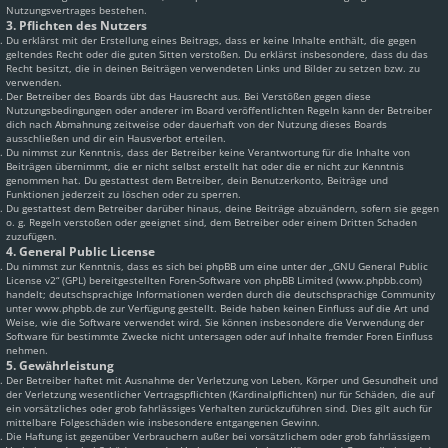
Nutzungsvertrages bestehen.
3. Pflichten des Nutzers
Du erklärst mit der Erstellung eines Beitrags, dass er keine Inhalte enthält, die gegen
geltendes Recht oder die guten Sitten verstoßen. Du erklärst insbesondere, dass du das
Recht besitzt, die in deinen Beiträgen verwendeten Links und Bilder zu setzen bzw. zu
verwenden.
Der Betreiber des Boards übt das Hausrecht aus. Bei Verstößen gegen diese
Nutzungsbedingungen oder anderer im Board veröffentlichten Regeln kann der Betreiber
dich nach Abmahnung zeitweise oder dauerhaft von der Nutzung dieses Boards
ausschließen und dir ein Hausverbot erteilen.
Du nimmst zur Kenntnis, dass der Betreiber keine Verantwortung für die Inhalte von
Beiträgen übernimmt, die er nicht selbst erstellt hat oder die er nicht zur Kenntnis
genommen hat. Du gestattest dem Betreiber, dein Benutzerkonto, Beiträge und
Funktionen jederzeit zu löschen oder zu sperren.
Du gestattest dem Betreiber darüber hinaus, deine Beiträge abzuändern, sofern sie gegen
o. g. Regeln verstoßen oder geeignet sind, dem Betreiber oder einem Dritten Schaden
zuzufügen.
4. General Public License
Du nimmst zur Kenntnis, dass es sich bei phpBB um eine unter der „
GNU General Public
License v2
“ (GPL) bereitgestellten Foren-Software von phpBB Limited (www.phpbb.com)
handelt; deutschsprachige Informationen werden durch die deutschsprachige Community
unter www.phpbb.de zur Verfügung gestellt. Beide haben keinen Einfluss auf die Art und
Weise, wie die Software verwendet wird. Sie können insbesondere die Verwendung der
Software für bestimmte Zwecke nicht untersagen oder auf Inhalte fremder Foren Einfluss
nehmen.
5. Gewährleistung
Der Betreiber haftet mit Ausnahme der Verletzung von Leben, Körper und Gesundheit und
der Verletzung wesentlicher Vertragspflichten (Kardinalpflichten) nur für Schäden, die auf
ein vorsätzliches oder grob fahrlässiges Verhalten zurückzuführen sind. Dies gilt auch für
mittelbare Folgeschäden wie insbesondere entgangenen Gewinn.
Die Haftung ist gegenüber Verbrauchern außer bei vorsätzlichem oder grob fahrlässigem