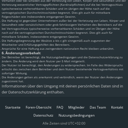
Verhalten oder bei Schäden aus der Verletzung von Leben, Körper und Gesundheit und der
Verletzung wesentlicher Vertragspflichten (Kardinalpflichten) auf die bei Vertragsschluss
typischerweise vorhersehbaren Schäden und im übrigen der Höhe nach auf die
vertragstypischen Durchschnittsschäden begrenzt. Dies gilt auch für mittelbare
Folgeschäden wie insbesondere entgangenen Gewinn.
Die Haftung ist gegenüber Unternehmern außer bei der Verletzung von Leben, Körper und
Gesundheit oder vorsätzlichem oder grob fahrlässigem Verhalten des Betreibers auf die
bei Vertragsschluss typischerweise vorhersehbaren Schäden und im Übrigen der Höhe
nach auf die vertragstypischen Durchschnittsschäden begrenzt. Dies gilt auch für
mittelbare Schäden, insbesondere entgangenen Gewinn.
Die Haftungsbegrenzung der Absätze a bis c gilt sinngemäß auch zugunsten der
Mitarbeiter und Erfüllungsgehilfen des Betreibers.
Ansprüche für eine Haftung aus zwingendem nationalem Recht bleiben unberührt.
6. Änderungsvorbehalt
Der Betreiber ist berechtigt, die Nutzungsbedingungen und die Datenschutzerklärung zu
ändern. Die Änderung wird dem Nutzer per E-Mail mitgeteilt.
Der Nutzer ist berechtigt, den Änderungen zu widersprechen. Im Falle des Widerspruchs
erlischt das zwischen dem Betreiber und dem Nutzer bestehende Vertragsverhältnis mit
sofortiger Wirkung.
Die Änderungen gelten als anerkannt und verbindlich, wenn der Nutzer den Änderungen
zugestimmt hat.
Informationen über den Umgang mit deinen persönlichen Daten sind in
der Datenschutzerklärung enthalten.
Startseite
Foren-Übersicht
FAQ
Mitglieder
Das Team
Kontakt
Datenschutz
Nutzungsbedingungen
Alle Zeiten sind
UTC+02:00