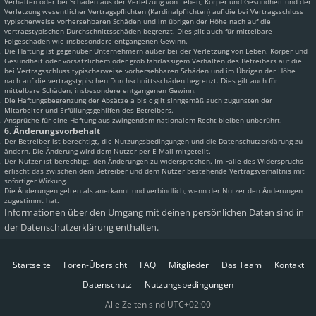
Verhalten oder bei Schäden aus der Verletzung von Leben, Körper und Gesundheit und der
Verletzung wesentlicher Vertragspflichten (Kardinalpflichten) auf die bei Vertragsschluss
typischerweise vorhersehbaren Schäden und im übrigen der Höhe nach auf die
vertragstypischen Durchschnittsschäden begrenzt. Dies gilt auch für mittelbare
Folgeschäden wie insbesondere entgangenen Gewinn.
Die Haftung ist gegenüber Unternehmern außer bei der Verletzung von Leben, Körper und
Gesundheit oder vorsätzlichem oder grob fahrlässigem Verhalten des Betreibers auf die
bei Vertragsschluss typischerweise vorhersehbaren Schäden und im Übrigen der Höhe
nach auf die vertragstypischen Durchschnittsschäden begrenzt. Dies gilt auch für
mittelbare Schäden, insbesondere entgangenen Gewinn.
Die Haftungsbegrenzung der Absätze a bis c gilt sinngemäß auch zugunsten der
Mitarbeiter und Erfüllungsgehilfen des Betreibers.
Ansprüche für eine Haftung aus zwingendem nationalem Recht bleiben unberührt.
6. Änderungsvorbehalt
Der Betreiber ist berechtigt, die Nutzungsbedingungen und die Datenschutzerklärung zu
ändern. Die Änderung wird dem Nutzer per E-Mail mitgeteilt.
Der Nutzer ist berechtigt, den Änderungen zu widersprechen. Im Falle des Widerspruchs
erlischt das zwischen dem Betreiber und dem Nutzer bestehende Vertragsverhältnis mit
sofortiger Wirkung.
Die Änderungen gelten als anerkannt und verbindlich, wenn der Nutzer den Änderungen
zugestimmt hat.
Informationen über den Umgang mit deinen persönlichen Daten sind in
der Datenschutzerklärung enthalten.
Startseite
Foren-Übersicht
FAQ
Mitglieder
Das Team
Kontakt
Datenschutz
Nutzungsbedingungen
Alle Zeiten sind
UTC+02:00