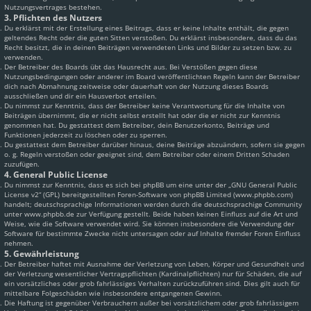
Nutzungsvertrages bestehen.
3. Pflichten des Nutzers
Du erklärst mit der Erstellung eines Beitrags, dass er keine Inhalte enthält, die gegen
geltendes Recht oder die guten Sitten verstoßen. Du erklärst insbesondere, dass du das
Recht besitzt, die in deinen Beiträgen verwendeten Links und Bilder zu setzen bzw. zu
verwenden.
Der Betreiber des Boards übt das Hausrecht aus. Bei Verstößen gegen diese
Nutzungsbedingungen oder anderer im Board veröffentlichten Regeln kann der Betreiber
dich nach Abmahnung zeitweise oder dauerhaft von der Nutzung dieses Boards
ausschließen und dir ein Hausverbot erteilen.
Du nimmst zur Kenntnis, dass der Betreiber keine Verantwortung für die Inhalte von
Beiträgen übernimmt, die er nicht selbst erstellt hat oder die er nicht zur Kenntnis
genommen hat. Du gestattest dem Betreiber, dein Benutzerkonto, Beiträge und
Funktionen jederzeit zu löschen oder zu sperren.
Du gestattest dem Betreiber darüber hinaus, deine Beiträge abzuändern, sofern sie gegen
o. g. Regeln verstoßen oder geeignet sind, dem Betreiber oder einem Dritten Schaden
zuzufügen.
4. General Public License
Du nimmst zur Kenntnis, dass es sich bei phpBB um eine unter der „
GNU General Public
License v2
“ (GPL) bereitgestellten Foren-Software von phpBB Limited (www.phpbb.com)
handelt; deutschsprachige Informationen werden durch die deutschsprachige Community
unter www.phpbb.de zur Verfügung gestellt. Beide haben keinen Einfluss auf die Art und
Weise, wie die Software verwendet wird. Sie können insbesondere die Verwendung der
Software für bestimmte Zwecke nicht untersagen oder auf Inhalte fremder Foren Einfluss
nehmen.
5. Gewährleistung
Der Betreiber haftet mit Ausnahme der Verletzung von Leben, Körper und Gesundheit und
der Verletzung wesentlicher Vertragspflichten (Kardinalpflichten) nur für Schäden, die auf
ein vorsätzliches oder grob fahrlässiges Verhalten zurückzuführen sind. Dies gilt auch für
mittelbare Folgeschäden wie insbesondere entgangenen Gewinn.
Die Haftung ist gegenüber Verbrauchern außer bei vorsätzlichem oder grob fahrlässigem