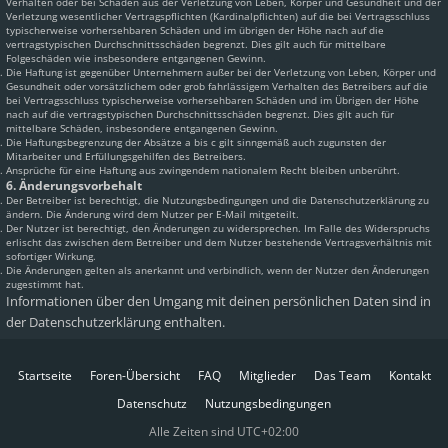
Verhalten oder bei Schäden aus der Verletzung von Leben, Körper und Gesundheit und der
Verletzung wesentlicher Vertragspflichten (Kardinalpflichten) auf die bei Vertragsschluss
typischerweise vorhersehbaren Schäden und im übrigen der Höhe nach auf die
vertragstypischen Durchschnittsschäden begrenzt. Dies gilt auch für mittelbare
Folgeschäden wie insbesondere entgangenen Gewinn.
Die Haftung ist gegenüber Unternehmern außer bei der Verletzung von Leben, Körper und
Gesundheit oder vorsätzlichem oder grob fahrlässigem Verhalten des Betreibers auf die
bei Vertragsschluss typischerweise vorhersehbaren Schäden und im Übrigen der Höhe
nach auf die vertragstypischen Durchschnittsschäden begrenzt. Dies gilt auch für
mittelbare Schäden, insbesondere entgangenen Gewinn.
Die Haftungsbegrenzung der Absätze a bis c gilt sinngemäß auch zugunsten der
Mitarbeiter und Erfüllungsgehilfen des Betreibers.
Ansprüche für eine Haftung aus zwingendem nationalem Recht bleiben unberührt.
6. Änderungsvorbehalt
Der Betreiber ist berechtigt, die Nutzungsbedingungen und die Datenschutzerklärung zu
ändern. Die Änderung wird dem Nutzer per E-Mail mitgeteilt.
Der Nutzer ist berechtigt, den Änderungen zu widersprechen. Im Falle des Widerspruchs
erlischt das zwischen dem Betreiber und dem Nutzer bestehende Vertragsverhältnis mit
sofortiger Wirkung.
Die Änderungen gelten als anerkannt und verbindlich, wenn der Nutzer den Änderungen
zugestimmt hat.
Informationen über den Umgang mit deinen persönlichen Daten sind in
der Datenschutzerklärung enthalten.
Startseite
Foren-Übersicht
FAQ
Mitglieder
Das Team
Kontakt
Datenschutz
Nutzungsbedingungen
Alle Zeiten sind
UTC+02:00