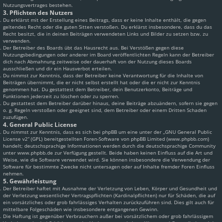
Nutzungsvertrages bestehen.
3. Pflichten des Nutzers
Du erklärst mit der Erstellung eines Beitrags, dass er keine Inhalte enthält, die gegen
geltendes Recht oder die guten Sitten verstoßen. Du erklärst insbesondere, dass du das
Recht besitzt, die in deinen Beiträgen verwendeten Links und Bilder zu setzen bzw. zu
verwenden.
Der Betreiber des Boards übt das Hausrecht aus. Bei Verstößen gegen diese
Nutzungsbedingungen oder anderer im Board veröffentlichten Regeln kann der Betreiber
dich nach Abmahnung zeitweise oder dauerhaft von der Nutzung dieses Boards
ausschließen und dir ein Hausverbot erteilen.
Du nimmst zur Kenntnis, dass der Betreiber keine Verantwortung für die Inhalte von
Beiträgen übernimmt, die er nicht selbst erstellt hat oder die er nicht zur Kenntnis
genommen hat. Du gestattest dem Betreiber, dein Benutzerkonto, Beiträge und
Funktionen jederzeit zu löschen oder zu sperren.
Du gestattest dem Betreiber darüber hinaus, deine Beiträge abzuändern, sofern sie gegen
o. g. Regeln verstoßen oder geeignet sind, dem Betreiber oder einem Dritten Schaden
zuzufügen.
4. General Public License
Du nimmst zur Kenntnis, dass es sich bei phpBB um eine unter der „
GNU General Public
License v2
“ (GPL) bereitgestellten Foren-Software von phpBB Limited (www.phpbb.com)
handelt; deutschsprachige Informationen werden durch die deutschsprachige Community
unter www.phpbb.de zur Verfügung gestellt. Beide haben keinen Einfluss auf die Art und
Weise, wie die Software verwendet wird. Sie können insbesondere die Verwendung der
Software für bestimmte Zwecke nicht untersagen oder auf Inhalte fremder Foren Einfluss
nehmen.
5. Gewährleistung
Der Betreiber haftet mit Ausnahme der Verletzung von Leben, Körper und Gesundheit und
der Verletzung wesentlicher Vertragspflichten (Kardinalpflichten) nur für Schäden, die auf
ein vorsätzliches oder grob fahrlässiges Verhalten zurückzuführen sind. Dies gilt auch für
mittelbare Folgeschäden wie insbesondere entgangenen Gewinn.
Die Haftung ist gegenüber Verbrauchern außer bei vorsätzlichem oder grob fahrlässigem