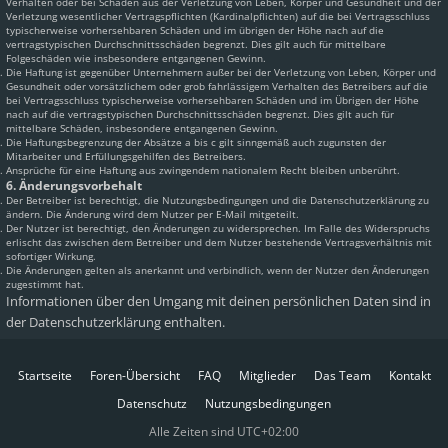
Verhalten oder bei Schäden aus der Verletzung von Leben, Körper und Gesundheit und der
Verletzung wesentlicher Vertragspflichten (Kardinalpflichten) auf die bei Vertragsschluss
typischerweise vorhersehbaren Schäden und im übrigen der Höhe nach auf die
vertragstypischen Durchschnittsschäden begrenzt. Dies gilt auch für mittelbare
Folgeschäden wie insbesondere entgangenen Gewinn.
Die Haftung ist gegenüber Unternehmern außer bei der Verletzung von Leben, Körper und
Gesundheit oder vorsätzlichem oder grob fahrlässigem Verhalten des Betreibers auf die
bei Vertragsschluss typischerweise vorhersehbaren Schäden und im Übrigen der Höhe
nach auf die vertragstypischen Durchschnittsschäden begrenzt. Dies gilt auch für
mittelbare Schäden, insbesondere entgangenen Gewinn.
Die Haftungsbegrenzung der Absätze a bis c gilt sinngemäß auch zugunsten der
Mitarbeiter und Erfüllungsgehilfen des Betreibers.
Ansprüche für eine Haftung aus zwingendem nationalem Recht bleiben unberührt.
6. Änderungsvorbehalt
Der Betreiber ist berechtigt, die Nutzungsbedingungen und die Datenschutzerklärung zu
ändern. Die Änderung wird dem Nutzer per E-Mail mitgeteilt.
Der Nutzer ist berechtigt, den Änderungen zu widersprechen. Im Falle des Widerspruchs
erlischt das zwischen dem Betreiber und dem Nutzer bestehende Vertragsverhältnis mit
sofortiger Wirkung.
Die Änderungen gelten als anerkannt und verbindlich, wenn der Nutzer den Änderungen
zugestimmt hat.
Informationen über den Umgang mit deinen persönlichen Daten sind in
der Datenschutzerklärung enthalten.
Startseite
Foren-Übersicht
FAQ
Mitglieder
Das Team
Kontakt
Datenschutz
Nutzungsbedingungen
Alle Zeiten sind
UTC+02:00