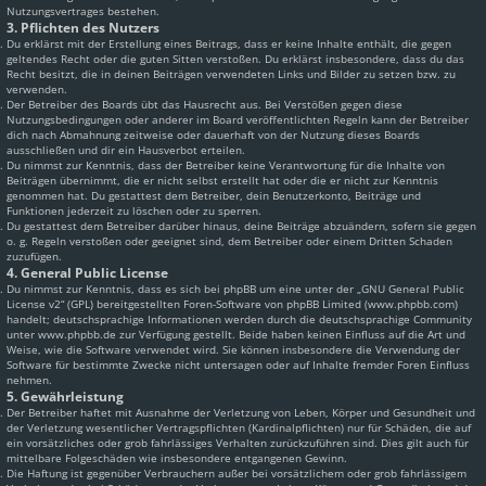
Nutzungsvertrages bestehen.
3. Pflichten des Nutzers
Du erklärst mit der Erstellung eines Beitrags, dass er keine Inhalte enthält, die gegen
geltendes Recht oder die guten Sitten verstoßen. Du erklärst insbesondere, dass du das
Recht besitzt, die in deinen Beiträgen verwendeten Links und Bilder zu setzen bzw. zu
verwenden.
Der Betreiber des Boards übt das Hausrecht aus. Bei Verstößen gegen diese
Nutzungsbedingungen oder anderer im Board veröffentlichten Regeln kann der Betreiber
dich nach Abmahnung zeitweise oder dauerhaft von der Nutzung dieses Boards
ausschließen und dir ein Hausverbot erteilen.
Du nimmst zur Kenntnis, dass der Betreiber keine Verantwortung für die Inhalte von
Beiträgen übernimmt, die er nicht selbst erstellt hat oder die er nicht zur Kenntnis
genommen hat. Du gestattest dem Betreiber, dein Benutzerkonto, Beiträge und
Funktionen jederzeit zu löschen oder zu sperren.
Du gestattest dem Betreiber darüber hinaus, deine Beiträge abzuändern, sofern sie gegen
o. g. Regeln verstoßen oder geeignet sind, dem Betreiber oder einem Dritten Schaden
zuzufügen.
4. General Public License
Du nimmst zur Kenntnis, dass es sich bei phpBB um eine unter der „
GNU General Public
License v2
“ (GPL) bereitgestellten Foren-Software von phpBB Limited (www.phpbb.com)
handelt; deutschsprachige Informationen werden durch die deutschsprachige Community
unter www.phpbb.de zur Verfügung gestellt. Beide haben keinen Einfluss auf die Art und
Weise, wie die Software verwendet wird. Sie können insbesondere die Verwendung der
Software für bestimmte Zwecke nicht untersagen oder auf Inhalte fremder Foren Einfluss
nehmen.
5. Gewährleistung
Der Betreiber haftet mit Ausnahme der Verletzung von Leben, Körper und Gesundheit und
der Verletzung wesentlicher Vertragspflichten (Kardinalpflichten) nur für Schäden, die auf
ein vorsätzliches oder grob fahrlässiges Verhalten zurückzuführen sind. Dies gilt auch für
mittelbare Folgeschäden wie insbesondere entgangenen Gewinn.
Die Haftung ist gegenüber Verbrauchern außer bei vorsätzlichem oder grob fahrlässigem