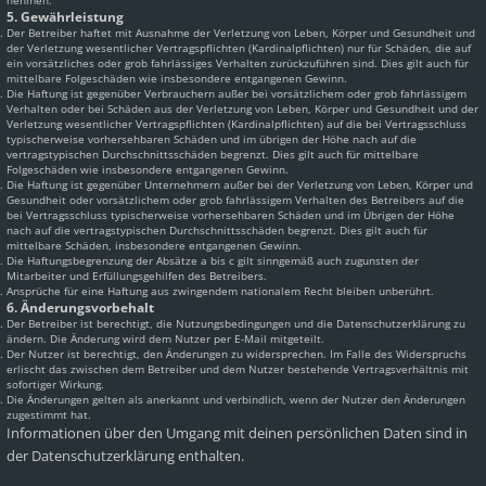
nehmen.
5. Gewährleistung
Der Betreiber haftet mit Ausnahme der Verletzung von Leben, Körper und Gesundheit und
der Verletzung wesentlicher Vertragspflichten (Kardinalpflichten) nur für Schäden, die auf
ein vorsätzliches oder grob fahrlässiges Verhalten zurückzuführen sind. Dies gilt auch für
mittelbare Folgeschäden wie insbesondere entgangenen Gewinn.
Die Haftung ist gegenüber Verbrauchern außer bei vorsätzlichem oder grob fahrlässigem
Verhalten oder bei Schäden aus der Verletzung von Leben, Körper und Gesundheit und der
Verletzung wesentlicher Vertragspflichten (Kardinalpflichten) auf die bei Vertragsschluss
typischerweise vorhersehbaren Schäden und im übrigen der Höhe nach auf die
vertragstypischen Durchschnittsschäden begrenzt. Dies gilt auch für mittelbare
Folgeschäden wie insbesondere entgangenen Gewinn.
Die Haftung ist gegenüber Unternehmern außer bei der Verletzung von Leben, Körper und
Gesundheit oder vorsätzlichem oder grob fahrlässigem Verhalten des Betreibers auf die
bei Vertragsschluss typischerweise vorhersehbaren Schäden und im Übrigen der Höhe
nach auf die vertragstypischen Durchschnittsschäden begrenzt. Dies gilt auch für
mittelbare Schäden, insbesondere entgangenen Gewinn.
Die Haftungsbegrenzung der Absätze a bis c gilt sinngemäß auch zugunsten der
Mitarbeiter und Erfüllungsgehilfen des Betreibers.
Ansprüche für eine Haftung aus zwingendem nationalem Recht bleiben unberührt.
6. Änderungsvorbehalt
Der Betreiber ist berechtigt, die Nutzungsbedingungen und die Datenschutzerklärung zu
ändern. Die Änderung wird dem Nutzer per E-Mail mitgeteilt.
Der Nutzer ist berechtigt, den Änderungen zu widersprechen. Im Falle des Widerspruchs
erlischt das zwischen dem Betreiber und dem Nutzer bestehende Vertragsverhältnis mit
sofortiger Wirkung.
Die Änderungen gelten als anerkannt und verbindlich, wenn der Nutzer den Änderungen
zugestimmt hat.
Informationen über den Umgang mit deinen persönlichen Daten sind in
der Datenschutzerklärung enthalten.