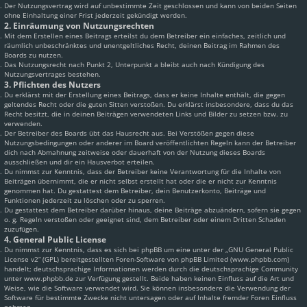
Der Nutzungsvertrag wird auf unbestimmte Zeit geschlossen und kann von beiden Seiten
ohne Einhaltung einer Frist jederzeit gekündigt werden.
2. Einräumung von Nutzungsrechten
Mit dem Erstellen eines Beitrags erteilst du dem Betreiber ein einfaches, zeitlich und
räumlich unbeschränktes und unentgeltliches Recht, deinen Beitrag im Rahmen des
Boards zu nutzen.
Das Nutzungsrecht nach Punkt 2, Unterpunkt a bleibt auch nach Kündigung des
Nutzungsvertrages bestehen.
3. Pflichten des Nutzers
Du erklärst mit der Erstellung eines Beitrags, dass er keine Inhalte enthält, die gegen
geltendes Recht oder die guten Sitten verstoßen. Du erklärst insbesondere, dass du das
Recht besitzt, die in deinen Beiträgen verwendeten Links und Bilder zu setzen bzw. zu
verwenden.
Der Betreiber des Boards übt das Hausrecht aus. Bei Verstößen gegen diese
Nutzungsbedingungen oder anderer im Board veröffentlichten Regeln kann der Betreiber
dich nach Abmahnung zeitweise oder dauerhaft von der Nutzung dieses Boards
ausschließen und dir ein Hausverbot erteilen.
Du nimmst zur Kenntnis, dass der Betreiber keine Verantwortung für die Inhalte von
Beiträgen übernimmt, die er nicht selbst erstellt hat oder die er nicht zur Kenntnis
genommen hat. Du gestattest dem Betreiber, dein Benutzerkonto, Beiträge und
Funktionen jederzeit zu löschen oder zu sperren.
Du gestattest dem Betreiber darüber hinaus, deine Beiträge abzuändern, sofern sie gegen
o. g. Regeln verstoßen oder geeignet sind, dem Betreiber oder einem Dritten Schaden
zuzufügen.
4. General Public License
Du nimmst zur Kenntnis, dass es sich bei phpBB um eine unter der „
GNU General Public
License v2
“ (GPL) bereitgestellten Foren-Software von phpBB Limited (www.phpbb.com)
handelt; deutschsprachige Informationen werden durch die deutschsprachige Community
unter www.phpbb.de zur Verfügung gestellt. Beide haben keinen Einfluss auf die Art und
Weise, wie die Software verwendet wird. Sie können insbesondere die Verwendung der
Software für bestimmte Zwecke nicht untersagen oder auf Inhalte fremder Foren Einfluss