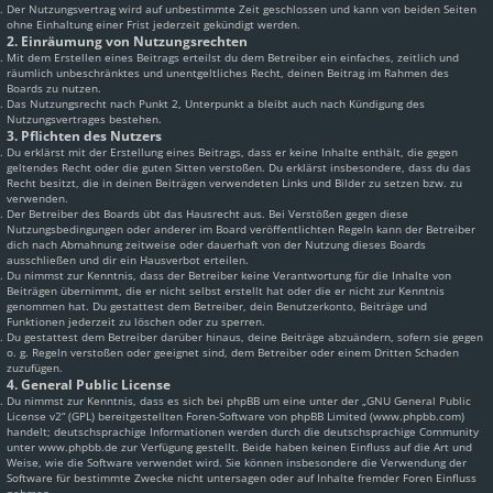
Der Nutzungsvertrag wird auf unbestimmte Zeit geschlossen und kann von beiden Seiten
ohne Einhaltung einer Frist jederzeit gekündigt werden.
2. Einräumung von Nutzungsrechten
Mit dem Erstellen eines Beitrags erteilst du dem Betreiber ein einfaches, zeitlich und
räumlich unbeschränktes und unentgeltliches Recht, deinen Beitrag im Rahmen des
Boards zu nutzen.
Das Nutzungsrecht nach Punkt 2, Unterpunkt a bleibt auch nach Kündigung des
Nutzungsvertrages bestehen.
3. Pflichten des Nutzers
Du erklärst mit der Erstellung eines Beitrags, dass er keine Inhalte enthält, die gegen
geltendes Recht oder die guten Sitten verstoßen. Du erklärst insbesondere, dass du das
Recht besitzt, die in deinen Beiträgen verwendeten Links und Bilder zu setzen bzw. zu
verwenden.
Der Betreiber des Boards übt das Hausrecht aus. Bei Verstößen gegen diese
Nutzungsbedingungen oder anderer im Board veröffentlichten Regeln kann der Betreiber
dich nach Abmahnung zeitweise oder dauerhaft von der Nutzung dieses Boards
ausschließen und dir ein Hausverbot erteilen.
Du nimmst zur Kenntnis, dass der Betreiber keine Verantwortung für die Inhalte von
Beiträgen übernimmt, die er nicht selbst erstellt hat oder die er nicht zur Kenntnis
genommen hat. Du gestattest dem Betreiber, dein Benutzerkonto, Beiträge und
Funktionen jederzeit zu löschen oder zu sperren.
Du gestattest dem Betreiber darüber hinaus, deine Beiträge abzuändern, sofern sie gegen
o. g. Regeln verstoßen oder geeignet sind, dem Betreiber oder einem Dritten Schaden
zuzufügen.
4. General Public License
Du nimmst zur Kenntnis, dass es sich bei phpBB um eine unter der „
GNU General Public
License v2
“ (GPL) bereitgestellten Foren-Software von phpBB Limited (www.phpbb.com)
handelt; deutschsprachige Informationen werden durch die deutschsprachige Community
unter www.phpbb.de zur Verfügung gestellt. Beide haben keinen Einfluss auf die Art und
Weise, wie die Software verwendet wird. Sie können insbesondere die Verwendung der
Software für bestimmte Zwecke nicht untersagen oder auf Inhalte fremder Foren Einfluss