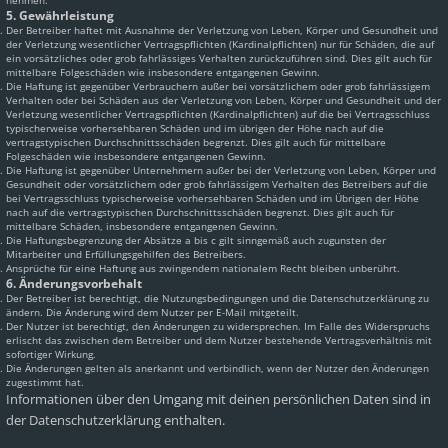
nehmen.
5. Gewährleistung
Der Betreiber haftet mit Ausnahme der Verletzung von Leben, Körper und Gesundheit und
der Verletzung wesentlicher Vertragspflichten (Kardinalpflichten) nur für Schäden, die auf
ein vorsätzliches oder grob fahrlässiges Verhalten zurückzuführen sind. Dies gilt auch für
mittelbare Folgeschäden wie insbesondere entgangenen Gewinn.
Die Haftung ist gegenüber Verbrauchern außer bei vorsätzlichem oder grob fahrlässigem
Verhalten oder bei Schäden aus der Verletzung von Leben, Körper und Gesundheit und der
Verletzung wesentlicher Vertragspflichten (Kardinalpflichten) auf die bei Vertragsschluss
typischerweise vorhersehbaren Schäden und im übrigen der Höhe nach auf die
vertragstypischen Durchschnittsschäden begrenzt. Dies gilt auch für mittelbare
Folgeschäden wie insbesondere entgangenen Gewinn.
Die Haftung ist gegenüber Unternehmern außer bei der Verletzung von Leben, Körper und
Gesundheit oder vorsätzlichem oder grob fahrlässigem Verhalten des Betreibers auf die
bei Vertragsschluss typischerweise vorhersehbaren Schäden und im Übrigen der Höhe
nach auf die vertragstypischen Durchschnittsschäden begrenzt. Dies gilt auch für
mittelbare Schäden, insbesondere entgangenen Gewinn.
Die Haftungsbegrenzung der Absätze a bis c gilt sinngemäß auch zugunsten der
Mitarbeiter und Erfüllungsgehilfen des Betreibers.
Ansprüche für eine Haftung aus zwingendem nationalem Recht bleiben unberührt.
6. Änderungsvorbehalt
Der Betreiber ist berechtigt, die Nutzungsbedingungen und die Datenschutzerklärung zu
ändern. Die Änderung wird dem Nutzer per E-Mail mitgeteilt.
Der Nutzer ist berechtigt, den Änderungen zu widersprechen. Im Falle des Widerspruchs
erlischt das zwischen dem Betreiber und dem Nutzer bestehende Vertragsverhältnis mit
sofortiger Wirkung.
Die Änderungen gelten als anerkannt und verbindlich, wenn der Nutzer den Änderungen
zugestimmt hat.
Informationen über den Umgang mit deinen persönlichen Daten sind in
der Datenschutzerklärung enthalten.