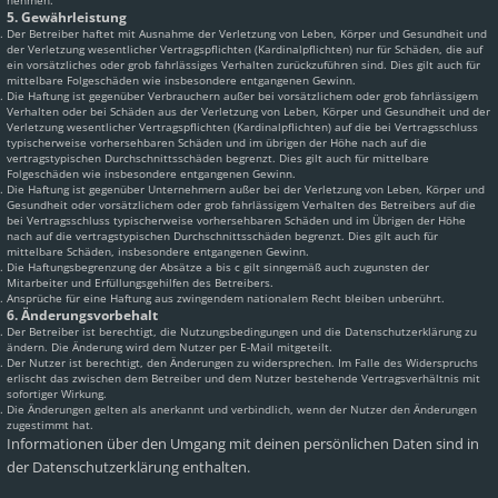
nehmen.
5. Gewährleistung
Der Betreiber haftet mit Ausnahme der Verletzung von Leben, Körper und Gesundheit und
der Verletzung wesentlicher Vertragspflichten (Kardinalpflichten) nur für Schäden, die auf
ein vorsätzliches oder grob fahrlässiges Verhalten zurückzuführen sind. Dies gilt auch für
mittelbare Folgeschäden wie insbesondere entgangenen Gewinn.
Die Haftung ist gegenüber Verbrauchern außer bei vorsätzlichem oder grob fahrlässigem
Verhalten oder bei Schäden aus der Verletzung von Leben, Körper und Gesundheit und der
Verletzung wesentlicher Vertragspflichten (Kardinalpflichten) auf die bei Vertragsschluss
typischerweise vorhersehbaren Schäden und im übrigen der Höhe nach auf die
vertragstypischen Durchschnittsschäden begrenzt. Dies gilt auch für mittelbare
Folgeschäden wie insbesondere entgangenen Gewinn.
Die Haftung ist gegenüber Unternehmern außer bei der Verletzung von Leben, Körper und
Gesundheit oder vorsätzlichem oder grob fahrlässigem Verhalten des Betreibers auf die
bei Vertragsschluss typischerweise vorhersehbaren Schäden und im Übrigen der Höhe
nach auf die vertragstypischen Durchschnittsschäden begrenzt. Dies gilt auch für
mittelbare Schäden, insbesondere entgangenen Gewinn.
Die Haftungsbegrenzung der Absätze a bis c gilt sinngemäß auch zugunsten der
Mitarbeiter und Erfüllungsgehilfen des Betreibers.
Ansprüche für eine Haftung aus zwingendem nationalem Recht bleiben unberührt.
6. Änderungsvorbehalt
Der Betreiber ist berechtigt, die Nutzungsbedingungen und die Datenschutzerklärung zu
ändern. Die Änderung wird dem Nutzer per E-Mail mitgeteilt.
Der Nutzer ist berechtigt, den Änderungen zu widersprechen. Im Falle des Widerspruchs
erlischt das zwischen dem Betreiber und dem Nutzer bestehende Vertragsverhältnis mit
sofortiger Wirkung.
Die Änderungen gelten als anerkannt und verbindlich, wenn der Nutzer den Änderungen
zugestimmt hat.
Informationen über den Umgang mit deinen persönlichen Daten sind in
der Datenschutzerklärung enthalten.