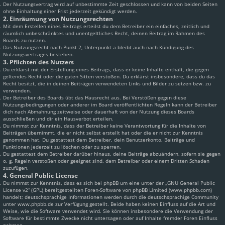
Der Nutzungsvertrag wird auf unbestimmte Zeit geschlossen und kann von beiden Seiten
ohne Einhaltung einer Frist jederzeit gekündigt werden.
2. Einräumung von Nutzungsrechten
Mit dem Erstellen eines Beitrags erteilst du dem Betreiber ein einfaches, zeitlich und
räumlich unbeschränktes und unentgeltliches Recht, deinen Beitrag im Rahmen des
Boards zu nutzen.
Das Nutzungsrecht nach Punkt 2, Unterpunkt a bleibt auch nach Kündigung des
Nutzungsvertrages bestehen.
3. Pflichten des Nutzers
Du erklärst mit der Erstellung eines Beitrags, dass er keine Inhalte enthält, die gegen
geltendes Recht oder die guten Sitten verstoßen. Du erklärst insbesondere, dass du das
Recht besitzt, die in deinen Beiträgen verwendeten Links und Bilder zu setzen bzw. zu
verwenden.
Der Betreiber des Boards übt das Hausrecht aus. Bei Verstößen gegen diese
Nutzungsbedingungen oder anderer im Board veröffentlichten Regeln kann der Betreiber
dich nach Abmahnung zeitweise oder dauerhaft von der Nutzung dieses Boards
ausschließen und dir ein Hausverbot erteilen.
Du nimmst zur Kenntnis, dass der Betreiber keine Verantwortung für die Inhalte von
Beiträgen übernimmt, die er nicht selbst erstellt hat oder die er nicht zur Kenntnis
genommen hat. Du gestattest dem Betreiber, dein Benutzerkonto, Beiträge und
Funktionen jederzeit zu löschen oder zu sperren.
Du gestattest dem Betreiber darüber hinaus, deine Beiträge abzuändern, sofern sie gegen
o. g. Regeln verstoßen oder geeignet sind, dem Betreiber oder einem Dritten Schaden
zuzufügen.
4. General Public License
Du nimmst zur Kenntnis, dass es sich bei phpBB um eine unter der „
GNU General Public
License v2
“ (GPL) bereitgestellten Foren-Software von phpBB Limited (www.phpbb.com)
handelt; deutschsprachige Informationen werden durch die deutschsprachige Community
unter www.phpbb.de zur Verfügung gestellt. Beide haben keinen Einfluss auf die Art und
Weise, wie die Software verwendet wird. Sie können insbesondere die Verwendung der
Software für bestimmte Zwecke nicht untersagen oder auf Inhalte fremder Foren Einfluss