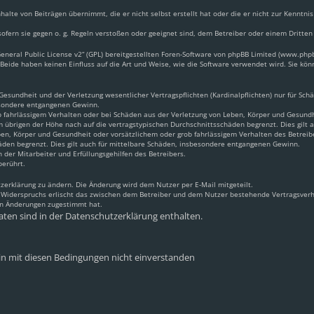
halte von Beiträgen übernimmt, die er nicht selbst erstellt hat oder die er nicht zur Kennt
ofern sie gegen o. g. Regeln verstoßen oder geeignet sind, dem Betreiber oder einem Dritte
neral Public License v2
“ (GPL) bereitgestellten Foren-Software von phpBB Limited (www.ph
Beide haben keinen Einfluss auf die Art und Weise, wie die Software verwendet wird. Sie k
sundheit und der Verletzung wesentlicher Vertragspflichten (Kardinalpflichten) nur für Schäd
besondere entgangenen Gewinn.
 fahrlässigem Verhalten oder bei Schäden aus der Verletzung von Leben, Körper und Gesundhei
m übrigen der Höhe nach auf die vertragstypischen Durchschnittsschäden begrenzt. Dies gilt
en, Körper und Gesundheit oder vorsätzlichem oder grob fahrlässigem Verhalten des Betreib
äden begrenzt. Dies gilt auch für mittelbare Schäden, insbesondere entgangenen Gewinn.
 der Mitarbeiter und Erfüllungsgehilfen des Betreibers.
berührt.
zerklärung zu ändern. Die Änderung wird dem Nutzer per E-Mail mitgeteilt.
s Widerspruchs erlischt das zwischen dem Betreiber und dem Nutzer bestehende Vertragsverhä
en Änderungen zugestimmt hat.
ten sind in der Datenschutzerklärung enthalten.