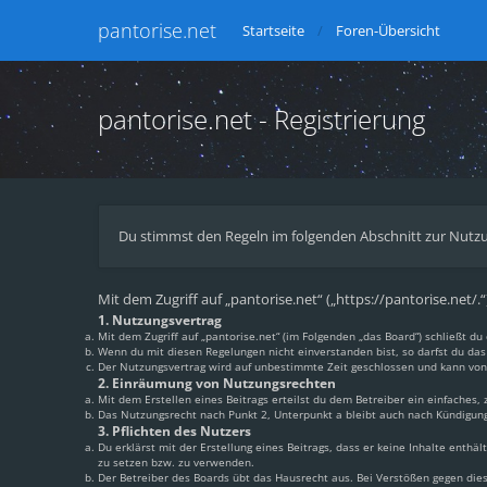
pantorise.net
Startseite
Foren-Übersicht
pantorise.net - Registrierung
Du stimmst den Regeln im folgenden Abschnitt zur Nutzu
Mit dem Zugriff auf „pantorise.net“ („https://pantorise.net/
1. Nutzungsvertrag
Mit dem Zugriff auf „pantorise.net“ (im Folgenden „das Board“) schließt 
Wenn du mit diesen Regelungen nicht einverstanden bist, so darfst du das 
Der Nutzungsvertrag wird auf unbestimmte Zeit geschlossen und kann von 
2. Einräumung von Nutzungsrechten
Mit dem Erstellen eines Beitrags erteilst du dem Betreiber ein einfaches
Das Nutzungsrecht nach Punkt 2, Unterpunkt a bleibt auch nach Kündigun
3. Pflichten des Nutzers
Du erklärst mit der Erstellung eines Beitrags, dass er keine Inhalte enthä
zu setzen bzw. zu verwenden.
Der Betreiber des Boards übt das Hausrecht aus. Bei Verstößen gegen di