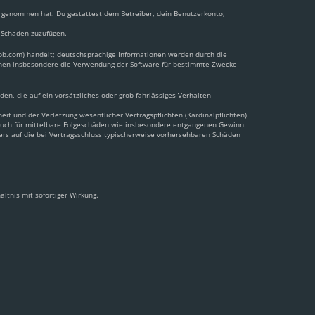
nis genommen hat. Du gestattest dem Betreiber, dein Benutzerkonto,
n Schaden zuzufügen.
pbb.com) handelt; deutschsprachige Informationen werden durch die
önnen insbesondere die Verwendung der Software für bestimmte Zwecke
en, die auf ein vorsätzliches oder grob fahrlässiges Verhalten
t und der Verletzung wesentlicher Vertragspflichten (Kardinalpflichten)
 auch für mittelbare Folgeschäden wie insbesondere entgangenen Gewinn.
ers auf die bei Vertragsschluss typischerweise vorhersehbaren Schäden
ltnis mit sofortiger Wirkung.