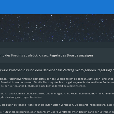
ng des Forums ausdrücklich zu.:
Regeln des Boards anzeigen
.“) wird zwischen dir und dem Betreiber ein Vertrag mit folgenden Regelunge
du einen Nutzungsvertrag mit dem Betreiber des Boards ab (im Folgenden „Betreiber“) und erkl
Board nicht weiter nutzen. Für die Nutzung des Boards gelten jeweils die an dieser Stelle ve
beiden Seiten ohne Einhaltung einer Frist jederzeit gekündigt werden.
, zeitlich und räumlich unbeschränktes und unentgeltliches Recht, deinen Beitrag im Rahmen 
g des Nutzungsvertrages bestehen.
lt, die gegen geltendes Recht oder die guten Sitten verstoßen. Du erklärst insbesondere, dass
ese Nutzungsbedingungen oder anderer im Board veröffentlichten Regeln kann der Betreiber 