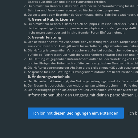
Boards ausschließen und dir ein Hausverbot erteilen.
Du nimmst zur Kenntnis, dass der Betreiber keine Verantwortung für die In
Beiträge und Funktionen jederzeit zu löschen oder zu sperren.
Du gestattest dem Betreiber darüber hinaus, deine Beiträge abzuändern, s
4. General Public License
Du nimmst zur Kenntnis, dass es sich bei phpBB um eine unter der „
GNU Ge
deutschsprachige Community unter www.phpbb.de zur Verfügung gestellt. 
nicht untersagen oder auf Inhalte fremder Foren Einfluss nehmen.
5. Gewährleistung
Der Betreiber haftet mit Ausnahme der Verletzung von Leben, Körper und Ge
zurückzuführen sind. Dies gilt auch für mittelbare Folgeschäden wie ins
Die Haftung ist gegenüber Verbrauchern außer bei vorsätzlichem oder grob
auf die bei Vertragsschluss typischerweise vorhersehbaren Schäden und i
Die Haftung ist gegenüber Unternehmern außer bei der Verletzung von Leb
und im Übrigen der Höhe nach auf die vertragstypischen Durchschnittssch
Die Haftungsbegrenzung der Absätze a bis c gilt sinngemäß auch zugunsten
Ansprüche für eine Haftung aus zwingendem nationalem Recht bleiben un
6. Änderungsvorbehalt
Der Betreiber ist berechtigt, die Nutzungsbedingungen und die Datenschut
Der Nutzer ist berechtigt, den Änderungen zu widersprechen. Im Falle de
Die Änderungen gelten als anerkannt und verbindlich, wenn der Nutzer d
Informationen über den Umgang mit deinen persönlichen Da