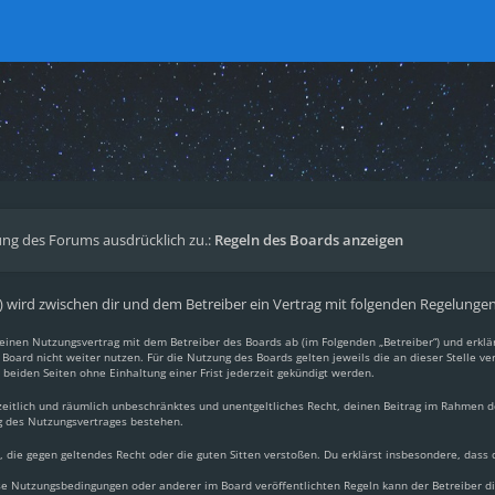
ng des Forums ausdrücklich zu.:
Regeln des Boards anzeigen
.“) wird zwischen dir und dem Betreiber ein Vertrag mit folgenden Regelunge
du einen Nutzungsvertrag mit dem Betreiber des Boards ab (im Folgenden „Betreiber“) und erkl
Board nicht weiter nutzen. Für die Nutzung des Boards gelten jeweils die an dieser Stelle ve
beiden Seiten ohne Einhaltung einer Frist jederzeit gekündigt werden.
, zeitlich und räumlich unbeschränktes und unentgeltliches Recht, deinen Beitrag im Rahmen 
g des Nutzungsvertrages bestehen.
lt, die gegen geltendes Recht oder die guten Sitten verstoßen. Du erklärst insbesondere, dass
ese Nutzungsbedingungen oder anderer im Board veröffentlichten Regeln kann der Betreiber 