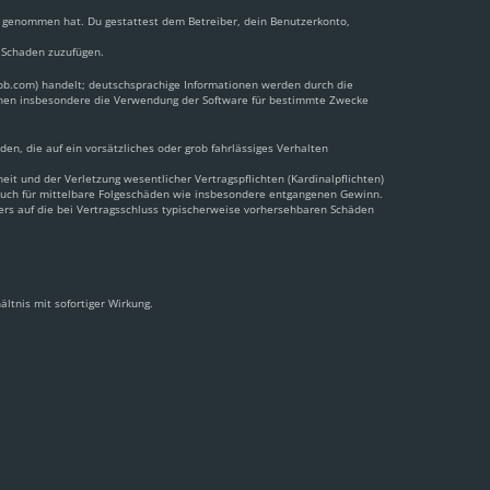
nis genommen hat. Du gestattest dem Betreiber, dein Benutzerkonto,
n Schaden zuzufügen.
pbb.com) handelt; deutschsprachige Informationen werden durch die
önnen insbesondere die Verwendung der Software für bestimmte Zwecke
en, die auf ein vorsätzliches oder grob fahrlässiges Verhalten
t und der Verletzung wesentlicher Vertragspflichten (Kardinalpflichten)
 auch für mittelbare Folgeschäden wie insbesondere entgangenen Gewinn.
ers auf die bei Vertragsschluss typischerweise vorhersehbaren Schäden
ltnis mit sofortiger Wirkung.