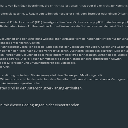
halte von Beiträgen übernimmt, die er nicht selbst erstellt hat oder die er nicht zur Kennt
ofern sie gegen o. g. Regeln verstoßen oder geeignet sind, dem Betreiber oder einem Dritte
neral Public License v2
“ (GPL) bereitgestellten Foren-Software von phpBB Limited (www.ph
Beide haben keinen Einfluss auf die Art und Weise, wie die Software verwendet wird. Sie k
sundheit und der Verletzung wesentlicher Vertragspflichten (Kardinalpflichten) nur für Schäd
besondere entgangenen Gewinn.
 fahrlässigem Verhalten oder bei Schäden aus der Verletzung von Leben, Körper und Gesundhei
m übrigen der Höhe nach auf die vertragstypischen Durchschnittsschäden begrenzt. Dies gilt
en, Körper und Gesundheit oder vorsätzlichem oder grob fahrlässigem Verhalten des Betreib
äden begrenzt. Dies gilt auch für mittelbare Schäden, insbesondere entgangenen Gewinn.
 der Mitarbeiter und Erfüllungsgehilfen des Betreibers.
berührt.
zerklärung zu ändern. Die Änderung wird dem Nutzer per E-Mail mitgeteilt.
s Widerspruchs erlischt das zwischen dem Betreiber und dem Nutzer bestehende Vertragsverhä
en Änderungen zugestimmt hat.
ten sind in der Datenschutzerklärung enthalten.