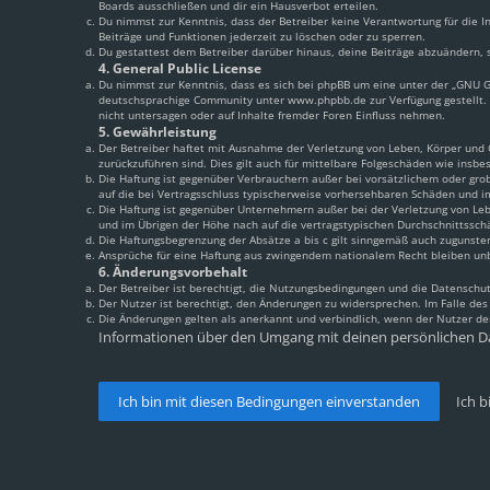
Boards ausschließen und dir ein Hausverbot erteilen.
Du nimmst zur Kenntnis, dass der Betreiber keine Verantwortung für die In
Beiträge und Funktionen jederzeit zu löschen oder zu sperren.
Du gestattest dem Betreiber darüber hinaus, deine Beiträge abzuändern, s
4. General Public License
Du nimmst zur Kenntnis, dass es sich bei phpBB um eine unter der „
GNU Ge
deutschsprachige Community unter www.phpbb.de zur Verfügung gestellt. 
nicht untersagen oder auf Inhalte fremder Foren Einfluss nehmen.
5. Gewährleistung
Der Betreiber haftet mit Ausnahme der Verletzung von Leben, Körper und Ge
zurückzuführen sind. Dies gilt auch für mittelbare Folgeschäden wie ins
Die Haftung ist gegenüber Verbrauchern außer bei vorsätzlichem oder grob
auf die bei Vertragsschluss typischerweise vorhersehbaren Schäden und i
Die Haftung ist gegenüber Unternehmern außer bei der Verletzung von Leb
und im Übrigen der Höhe nach auf die vertragstypischen Durchschnittssch
Die Haftungsbegrenzung der Absätze a bis c gilt sinngemäß auch zugunsten
Ansprüche für eine Haftung aus zwingendem nationalem Recht bleiben un
6. Änderungsvorbehalt
Der Betreiber ist berechtigt, die Nutzungsbedingungen und die Datenschut
Der Nutzer ist berechtigt, den Änderungen zu widersprechen. Im Falle de
Die Änderungen gelten als anerkannt und verbindlich, wenn der Nutzer d
Informationen über den Umgang mit deinen persönlichen Da