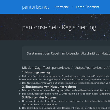
pantorise.net
Startseite
Foren-Übersicht
pantorise.net - Registrierung
Du stimmst den Regeln im folgenden Abschnitt zur Nutzu
Mit dem Zugriff auf „pantorise.net“ („https://pantorise.net/
1. Nutzungsvertrag
Mit dem Zugriff auf „pantorise.net“ (im Folgenden „das Board“) schließt 
Wenn du mit diesen Regelungen nicht einverstanden bist, so darfst du das 
Der Nutzungsvertrag wird auf unbestimmte Zeit geschlossen und kann von 
2. Einräumung von Nutzungsrechten
Mit dem Erstellen eines Beitrags erteilst du dem Betreiber ein einfaches
Das Nutzungsrecht nach Punkt 2, Unterpunkt a bleibt auch nach Kündigun
3. Pflichten des Nutzers
Du erklärst mit der Erstellung eines Beitrags, dass er keine Inhalte enthä
zu setzen bzw. zu verwenden.
Der Betreiber des Boards übt das Hausrecht aus. Bei Verstößen gegen di