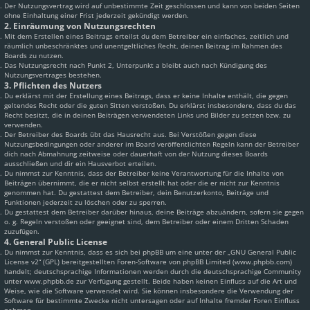
Der Nutzungsvertrag wird auf unbestimmte Zeit geschlossen und kann von beiden Seiten
ohne Einhaltung einer Frist jederzeit gekündigt werden.
2. Einräumung von Nutzungsrechten
Mit dem Erstellen eines Beitrags erteilst du dem Betreiber ein einfaches, zeitlich und
räumlich unbeschränktes und unentgeltliches Recht, deinen Beitrag im Rahmen des
Boards zu nutzen.
Das Nutzungsrecht nach Punkt 2, Unterpunkt a bleibt auch nach Kündigung des
Nutzungsvertrages bestehen.
3. Pflichten des Nutzers
Du erklärst mit der Erstellung eines Beitrags, dass er keine Inhalte enthält, die gegen
geltendes Recht oder die guten Sitten verstoßen. Du erklärst insbesondere, dass du das
Recht besitzt, die in deinen Beiträgen verwendeten Links und Bilder zu setzen bzw. zu
verwenden.
Der Betreiber des Boards übt das Hausrecht aus. Bei Verstößen gegen diese
Nutzungsbedingungen oder anderer im Board veröffentlichten Regeln kann der Betreiber
dich nach Abmahnung zeitweise oder dauerhaft von der Nutzung dieses Boards
ausschließen und dir ein Hausverbot erteilen.
Du nimmst zur Kenntnis, dass der Betreiber keine Verantwortung für die Inhalte von
Beiträgen übernimmt, die er nicht selbst erstellt hat oder die er nicht zur Kenntnis
genommen hat. Du gestattest dem Betreiber, dein Benutzerkonto, Beiträge und
Funktionen jederzeit zu löschen oder zu sperren.
Du gestattest dem Betreiber darüber hinaus, deine Beiträge abzuändern, sofern sie gegen
o. g. Regeln verstoßen oder geeignet sind, dem Betreiber oder einem Dritten Schaden
zuzufügen.
4. General Public License
Du nimmst zur Kenntnis, dass es sich bei phpBB um eine unter der „
GNU General Public
License v2
“ (GPL) bereitgestellten Foren-Software von phpBB Limited (www.phpbb.com)
handelt; deutschsprachige Informationen werden durch die deutschsprachige Community
unter www.phpbb.de zur Verfügung gestellt. Beide haben keinen Einfluss auf die Art und
Weise, wie die Software verwendet wird. Sie können insbesondere die Verwendung der
Software für bestimmte Zwecke nicht untersagen oder auf Inhalte fremder Foren Einfluss