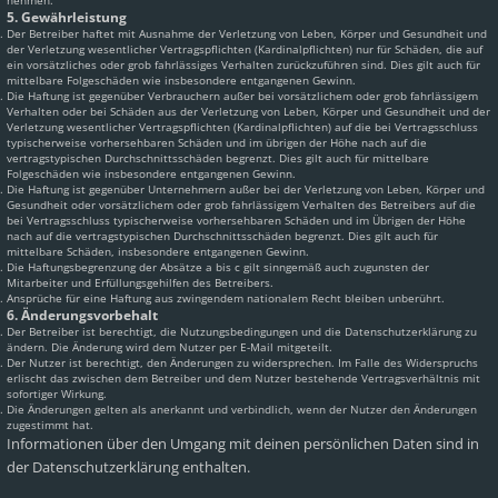
nehmen.
5. Gewährleistung
Der Betreiber haftet mit Ausnahme der Verletzung von Leben, Körper und Gesundheit und
der Verletzung wesentlicher Vertragspflichten (Kardinalpflichten) nur für Schäden, die auf
ein vorsätzliches oder grob fahrlässiges Verhalten zurückzuführen sind. Dies gilt auch für
mittelbare Folgeschäden wie insbesondere entgangenen Gewinn.
Die Haftung ist gegenüber Verbrauchern außer bei vorsätzlichem oder grob fahrlässigem
Verhalten oder bei Schäden aus der Verletzung von Leben, Körper und Gesundheit und der
Verletzung wesentlicher Vertragspflichten (Kardinalpflichten) auf die bei Vertragsschluss
typischerweise vorhersehbaren Schäden und im übrigen der Höhe nach auf die
vertragstypischen Durchschnittsschäden begrenzt. Dies gilt auch für mittelbare
Folgeschäden wie insbesondere entgangenen Gewinn.
Die Haftung ist gegenüber Unternehmern außer bei der Verletzung von Leben, Körper und
Gesundheit oder vorsätzlichem oder grob fahrlässigem Verhalten des Betreibers auf die
bei Vertragsschluss typischerweise vorhersehbaren Schäden und im Übrigen der Höhe
nach auf die vertragstypischen Durchschnittsschäden begrenzt. Dies gilt auch für
mittelbare Schäden, insbesondere entgangenen Gewinn.
Die Haftungsbegrenzung der Absätze a bis c gilt sinngemäß auch zugunsten der
Mitarbeiter und Erfüllungsgehilfen des Betreibers.
Ansprüche für eine Haftung aus zwingendem nationalem Recht bleiben unberührt.
6. Änderungsvorbehalt
Der Betreiber ist berechtigt, die Nutzungsbedingungen und die Datenschutzerklärung zu
ändern. Die Änderung wird dem Nutzer per E-Mail mitgeteilt.
Der Nutzer ist berechtigt, den Änderungen zu widersprechen. Im Falle des Widerspruchs
erlischt das zwischen dem Betreiber und dem Nutzer bestehende Vertragsverhältnis mit
sofortiger Wirkung.
Die Änderungen gelten als anerkannt und verbindlich, wenn der Nutzer den Änderungen
zugestimmt hat.
Informationen über den Umgang mit deinen persönlichen Daten sind in
der Datenschutzerklärung enthalten.