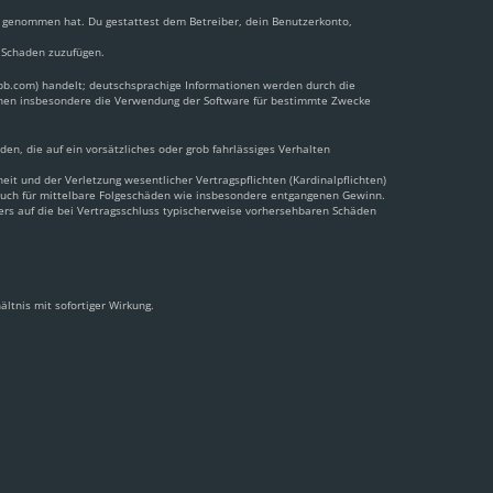
nis genommen hat. Du gestattest dem Betreiber, dein Benutzerkonto,
n Schaden zuzufügen.
pbb.com) handelt; deutschsprachige Informationen werden durch die
önnen insbesondere die Verwendung der Software für bestimmte Zwecke
en, die auf ein vorsätzliches oder grob fahrlässiges Verhalten
t und der Verletzung wesentlicher Vertragspflichten (Kardinalpflichten)
 auch für mittelbare Folgeschäden wie insbesondere entgangenen Gewinn.
ers auf die bei Vertragsschluss typischerweise vorhersehbaren Schäden
ltnis mit sofortiger Wirkung.