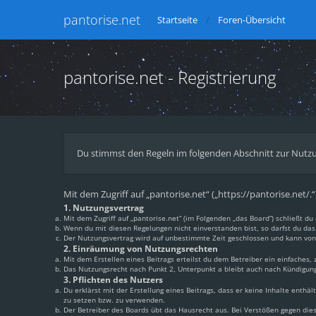
pantorise.net
Startseite
Foren-Übersicht
pantorise.net - Registrierung
Du stimmst den Regeln im folgenden Abschnitt zur Nutzu
Mit dem Zugriff auf „pantorise.net“ („https://pantorise.net/
1. Nutzungsvertrag
Mit dem Zugriff auf „pantorise.net“ (im Folgenden „das Board“) schließt 
Wenn du mit diesen Regelungen nicht einverstanden bist, so darfst du das 
Der Nutzungsvertrag wird auf unbestimmte Zeit geschlossen und kann von 
2. Einräumung von Nutzungsrechten
Mit dem Erstellen eines Beitrags erteilst du dem Betreiber ein einfaches
Das Nutzungsrecht nach Punkt 2, Unterpunkt a bleibt auch nach Kündigun
3. Pflichten des Nutzers
Du erklärst mit der Erstellung eines Beitrags, dass er keine Inhalte enthä
zu setzen bzw. zu verwenden.
Der Betreiber des Boards übt das Hausrecht aus. Bei Verstößen gegen di