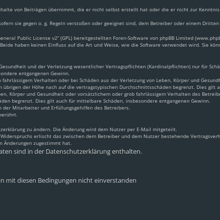
halte von Beiträgen übernimmt, die er nicht selbst erstellt hat oder die er nicht zur Kennt
ofern sie gegen o. g. Regeln verstoßen oder geeignet sind, dem Betreiber oder einem Dritte
neral Public License v2
“ (GPL) bereitgestellten Foren-Software von phpBB Limited (www.ph
Beide haben keinen Einfluss auf die Art und Weise, wie die Software verwendet wird. Sie k
sundheit und der Verletzung wesentlicher Vertragspflichten (Kardinalpflichten) nur für Schäd
besondere entgangenen Gewinn.
 fahrlässigem Verhalten oder bei Schäden aus der Verletzung von Leben, Körper und Gesundhei
m übrigen der Höhe nach auf die vertragstypischen Durchschnittsschäden begrenzt. Dies gilt
en, Körper und Gesundheit oder vorsätzlichem oder grob fahrlässigem Verhalten des Betreib
äden begrenzt. Dies gilt auch für mittelbare Schäden, insbesondere entgangenen Gewinn.
 der Mitarbeiter und Erfüllungsgehilfen des Betreibers.
berührt.
zerklärung zu ändern. Die Änderung wird dem Nutzer per E-Mail mitgeteilt.
s Widerspruchs erlischt das zwischen dem Betreiber und dem Nutzer bestehende Vertragsverhä
en Änderungen zugestimmt hat.
ten sind in der Datenschutzerklärung enthalten.