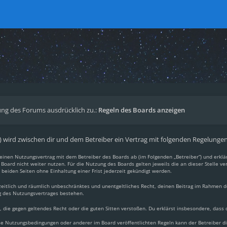
ng des Forums ausdrücklich zu.:
Regeln des Boards anzeigen
.“) wird zwischen dir und dem Betreiber ein Vertrag mit folgenden Regelunge
du einen Nutzungsvertrag mit dem Betreiber des Boards ab (im Folgenden „Betreiber“) und erkl
Board nicht weiter nutzen. Für die Nutzung des Boards gelten jeweils die an dieser Stelle ve
beiden Seiten ohne Einhaltung einer Frist jederzeit gekündigt werden.
, zeitlich und räumlich unbeschränktes und unentgeltliches Recht, deinen Beitrag im Rahmen 
g des Nutzungsvertrages bestehen.
lt, die gegen geltendes Recht oder die guten Sitten verstoßen. Du erklärst insbesondere, dass
ese Nutzungsbedingungen oder anderer im Board veröffentlichten Regeln kann der Betreiber 