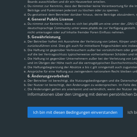
Boards ausschließen und dir ein Hausverbot erteilen.
Du nimmst zur Kenntnis, dass der Betreiber keine Verantwortung für die In
Beiträge und Funktionen jederzeit zu löschen oder zu sperren.
Du gestattest dem Betreiber darüber hinaus, deine Beiträge abzuändern, s
4. General Public License
Du nimmst zur Kenntnis, dass es sich bei phpBB um eine unter der „
GNU Ge
deutschsprachige Community unter www.phpbb.de zur Verfügung gestellt. 
nicht untersagen oder auf Inhalte fremder Foren Einfluss nehmen.
5. Gewährleistung
Der Betreiber haftet mit Ausnahme der Verletzung von Leben, Körper und Ge
zurückzuführen sind. Dies gilt auch für mittelbare Folgeschäden wie ins
Die Haftung ist gegenüber Verbrauchern außer bei vorsätzlichem oder grob
auf die bei Vertragsschluss typischerweise vorhersehbaren Schäden und i
Die Haftung ist gegenüber Unternehmern außer bei der Verletzung von Leb
und im Übrigen der Höhe nach auf die vertragstypischen Durchschnittssch
Die Haftungsbegrenzung der Absätze a bis c gilt sinngemäß auch zugunsten
Ansprüche für eine Haftung aus zwingendem nationalem Recht bleiben un
6. Änderungsvorbehalt
Der Betreiber ist berechtigt, die Nutzungsbedingungen und die Datenschut
Der Nutzer ist berechtigt, den Änderungen zu widersprechen. Im Falle de
Die Änderungen gelten als anerkannt und verbindlich, wenn der Nutzer d
Informationen über den Umgang mit deinen persönlichen Da