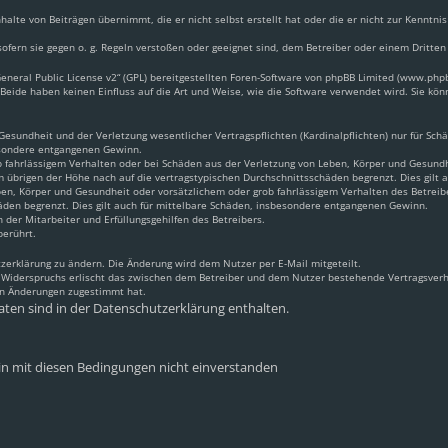
halte von Beiträgen übernimmt, die er nicht selbst erstellt hat oder die er nicht zur Kennt
ofern sie gegen o. g. Regeln verstoßen oder geeignet sind, dem Betreiber oder einem Dritte
neral Public License v2
“ (GPL) bereitgestellten Foren-Software von phpBB Limited (www.ph
Beide haben keinen Einfluss auf die Art und Weise, wie die Software verwendet wird. Sie k
sundheit und der Verletzung wesentlicher Vertragspflichten (Kardinalpflichten) nur für Schäd
besondere entgangenen Gewinn.
 fahrlässigem Verhalten oder bei Schäden aus der Verletzung von Leben, Körper und Gesundhei
m übrigen der Höhe nach auf die vertragstypischen Durchschnittsschäden begrenzt. Dies gilt
en, Körper und Gesundheit oder vorsätzlichem oder grob fahrlässigem Verhalten des Betreib
äden begrenzt. Dies gilt auch für mittelbare Schäden, insbesondere entgangenen Gewinn.
 der Mitarbeiter und Erfüllungsgehilfen des Betreibers.
berührt.
zerklärung zu ändern. Die Änderung wird dem Nutzer per E-Mail mitgeteilt.
s Widerspruchs erlischt das zwischen dem Betreiber und dem Nutzer bestehende Vertragsverhä
en Änderungen zugestimmt hat.
ten sind in der Datenschutzerklärung enthalten.