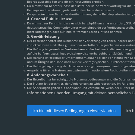
Boards ausschließen und dir ein Hausverbot erteilen.
Du nimmst zur Kenntnis, dass der Betreiber keine Verantwortung für die In
Beiträge und Funktionen jederzeit zu löschen oder zu sperren.
Du gestattest dem Betreiber darüber hinaus, deine Beiträge abzuändern, s
4. General Public License
Du nimmst zur Kenntnis, dass es sich bei phpBB um eine unter der „
GNU Ge
deutschsprachige Community unter www.phpbb.de zur Verfügung gestellt. 
nicht untersagen oder auf Inhalte fremder Foren Einfluss nehmen.
5. Gewährleistung
Der Betreiber haftet mit Ausnahme der Verletzung von Leben, Körper und Ge
zurückzuführen sind. Dies gilt auch für mittelbare Folgeschäden wie ins
Die Haftung ist gegenüber Verbrauchern außer bei vorsätzlichem oder grob
auf die bei Vertragsschluss typischerweise vorhersehbaren Schäden und i
Die Haftung ist gegenüber Unternehmern außer bei der Verletzung von Leb
und im Übrigen der Höhe nach auf die vertragstypischen Durchschnittssch
Die Haftungsbegrenzung der Absätze a bis c gilt sinngemäß auch zugunsten
Ansprüche für eine Haftung aus zwingendem nationalem Recht bleiben un
6. Änderungsvorbehalt
Der Betreiber ist berechtigt, die Nutzungsbedingungen und die Datenschut
Der Nutzer ist berechtigt, den Änderungen zu widersprechen. Im Falle de
Die Änderungen gelten als anerkannt und verbindlich, wenn der Nutzer d
Informationen über den Umgang mit deinen persönlichen Da