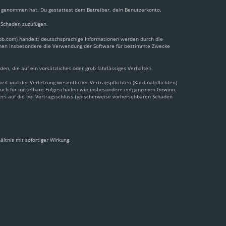
nis genommen hat. Du gestattest dem Betreiber, dein Benutzerkonto,
n Schaden zuzufügen.
pbb.com) handelt; deutschsprachige Informationen werden durch die
önnen insbesondere die Verwendung der Software für bestimmte Zwecke
en, die auf ein vorsätzliches oder grob fahrlässiges Verhalten
t und der Verletzung wesentlicher Vertragspflichten (Kardinalpflichten)
 auch für mittelbare Folgeschäden wie insbesondere entgangenen Gewinn.
ers auf die bei Vertragsschluss typischerweise vorhersehbaren Schäden
ltnis mit sofortiger Wirkung.