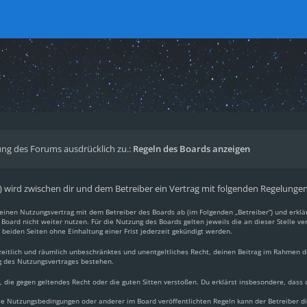
ng des Forums ausdrücklich zu.:
Regeln des Boards anzeigen
.“) wird zwischen dir und dem Betreiber ein Vertrag mit folgenden Regelunge
du einen Nutzungsvertrag mit dem Betreiber des Boards ab (im Folgenden „Betreiber“) und erkl
Board nicht weiter nutzen. Für die Nutzung des Boards gelten jeweils die an dieser Stelle ve
beiden Seiten ohne Einhaltung einer Frist jederzeit gekündigt werden.
, zeitlich und räumlich unbeschränktes und unentgeltliches Recht, deinen Beitrag im Rahmen 
g des Nutzungsvertrages bestehen.
lt, die gegen geltendes Recht oder die guten Sitten verstoßen. Du erklärst insbesondere, dass
ese Nutzungsbedingungen oder anderer im Board veröffentlichten Regeln kann der Betreiber 