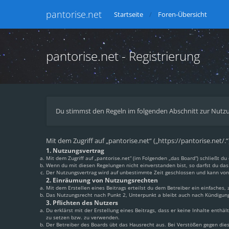
pantorise.net
Startseite
Foren-Übersicht
pantorise.net - Registrierung
Du stimmst den Regeln im folgenden Abschnitt zur Nutzu
Mit dem Zugriff auf „pantorise.net“ („https://pantorise.net/
1. Nutzungsvertrag
Mit dem Zugriff auf „pantorise.net“ (im Folgenden „das Board“) schließt 
Wenn du mit diesen Regelungen nicht einverstanden bist, so darfst du das 
Der Nutzungsvertrag wird auf unbestimmte Zeit geschlossen und kann von 
2. Einräumung von Nutzungsrechten
Mit dem Erstellen eines Beitrags erteilst du dem Betreiber ein einfaches
Das Nutzungsrecht nach Punkt 2, Unterpunkt a bleibt auch nach Kündigun
3. Pflichten des Nutzers
Du erklärst mit der Erstellung eines Beitrags, dass er keine Inhalte enthä
zu setzen bzw. zu verwenden.
Der Betreiber des Boards übt das Hausrecht aus. Bei Verstößen gegen di