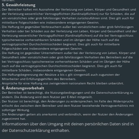
nehmen.
5. Gewährleistung
Der Betreiber haftet mit Ausnahme der Verletzung von Leben, Körper und Gesundheit und
der Verletzung wesentlicher Vertragspflichten (Kardinalpflichten) nur für Schäden, die auf
ein vorsätzliches oder grob fahrlässiges Verhalten zurückzuführen sind. Dies gilt auch für
mittelbare Folgeschäden wie insbesondere entgangenen Gewinn.
Die Haftung ist gegenüber Verbrauchern außer bei vorsätzlichem oder grob fahrlässigem
Verhalten oder bei Schäden aus der Verletzung von Leben, Körper und Gesundheit und der
Verletzung wesentlicher Vertragspflichten (Kardinalpflichten) auf die bei Vertragsschluss
typischerweise vorhersehbaren Schäden und im übrigen der Höhe nach auf die
vertragstypischen Durchschnittsschäden begrenzt. Dies gilt auch für mittelbare
Folgeschäden wie insbesondere entgangenen Gewinn.
Die Haftung ist gegenüber Unternehmern außer bei der Verletzung von Leben, Körper und
Gesundheit oder vorsätzlichem oder grob fahrlässigem Verhalten des Betreibers auf die
bei Vertragsschluss typischerweise vorhersehbaren Schäden und im Übrigen der Höhe
nach auf die vertragstypischen Durchschnittsschäden begrenzt. Dies gilt auch für
mittelbare Schäden, insbesondere entgangenen Gewinn.
Die Haftungsbegrenzung der Absätze a bis c gilt sinngemäß auch zugunsten der
Mitarbeiter und Erfüllungsgehilfen des Betreibers.
Ansprüche für eine Haftung aus zwingendem nationalem Recht bleiben unberührt.
6. Änderungsvorbehalt
Der Betreiber ist berechtigt, die Nutzungsbedingungen und die Datenschutzerklärung zu
ändern. Die Änderung wird dem Nutzer per E-Mail mitgeteilt.
Der Nutzer ist berechtigt, den Änderungen zu widersprechen. Im Falle des Widerspruchs
erlischt das zwischen dem Betreiber und dem Nutzer bestehende Vertragsverhältnis mit
sofortiger Wirkung.
Die Änderungen gelten als anerkannt und verbindlich, wenn der Nutzer den Änderungen
zugestimmt hat.
Informationen über den Umgang mit deinen persönlichen Daten sind in
der Datenschutzerklärung enthalten.