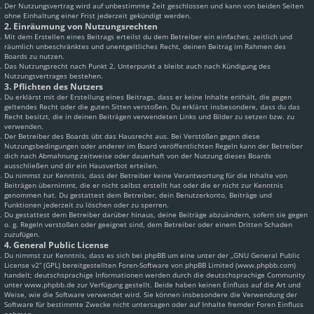
Der Nutzungsvertrag wird auf unbestimmte Zeit geschlossen und kann von beiden Seiten
ohne Einhaltung einer Frist jederzeit gekündigt werden.
2. Einräumung von Nutzungsrechten
Mit dem Erstellen eines Beitrags erteilst du dem Betreiber ein einfaches, zeitlich und
räumlich unbeschränktes und unentgeltliches Recht, deinen Beitrag im Rahmen des
Boards zu nutzen.
Das Nutzungsrecht nach Punkt 2, Unterpunkt a bleibt auch nach Kündigung des
Nutzungsvertrages bestehen.
3. Pflichten des Nutzers
Du erklärst mit der Erstellung eines Beitrags, dass er keine Inhalte enthält, die gegen
geltendes Recht oder die guten Sitten verstoßen. Du erklärst insbesondere, dass du das
Recht besitzt, die in deinen Beiträgen verwendeten Links und Bilder zu setzen bzw. zu
verwenden.
Der Betreiber des Boards übt das Hausrecht aus. Bei Verstößen gegen diese
Nutzungsbedingungen oder anderer im Board veröffentlichten Regeln kann der Betreiber
dich nach Abmahnung zeitweise oder dauerhaft von der Nutzung dieses Boards
ausschließen und dir ein Hausverbot erteilen.
Du nimmst zur Kenntnis, dass der Betreiber keine Verantwortung für die Inhalte von
Beiträgen übernimmt, die er nicht selbst erstellt hat oder die er nicht zur Kenntnis
genommen hat. Du gestattest dem Betreiber, dein Benutzerkonto, Beiträge und
Funktionen jederzeit zu löschen oder zu sperren.
Du gestattest dem Betreiber darüber hinaus, deine Beiträge abzuändern, sofern sie gegen
o. g. Regeln verstoßen oder geeignet sind, dem Betreiber oder einem Dritten Schaden
zuzufügen.
4. General Public License
Du nimmst zur Kenntnis, dass es sich bei phpBB um eine unter der „
GNU General Public
License v2
“ (GPL) bereitgestellten Foren-Software von phpBB Limited (www.phpbb.com)
handelt; deutschsprachige Informationen werden durch die deutschsprachige Community
unter www.phpbb.de zur Verfügung gestellt. Beide haben keinen Einfluss auf die Art und
Weise, wie die Software verwendet wird. Sie können insbesondere die Verwendung der
Software für bestimmte Zwecke nicht untersagen oder auf Inhalte fremder Foren Einfluss