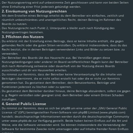
Der Nutzungsvertrag wird auf unbestimmte Zeit geschlossen und kann von beiden Seiten
ohne Einhaltung einer Frist jederzeit gekündigt werden.
2. Einräumung von Nutzungsrechten
Mit dem Erstellen eines Beitrags erteilst du dem Betreiber ein einfaches, zeitlich und
räumlich unbeschränktes und unentgeltliches Recht, deinen Beitrag im Rahmen des
Boards zu nutzen.
Das Nutzungsrecht nach Punkt 2, Unterpunkt a bleibt auch nach Kündigung des
Nutzungsvertrages bestehen.
3. Pflichten des Nutzers
Du erklärst mit der Erstellung eines Beitrags, dass er keine Inhalte enthält, die gegen
geltendes Recht oder die guten Sitten verstoßen. Du erklärst insbesondere, dass du das
Recht besitzt, die in deinen Beiträgen verwendeten Links und Bilder zu setzen bzw. zu
verwenden.
Der Betreiber des Boards übt das Hausrecht aus. Bei Verstößen gegen diese
Nutzungsbedingungen oder anderer im Board veröffentlichten Regeln kann der Betreiber
dich nach Abmahnung zeitweise oder dauerhaft von der Nutzung dieses Boards
ausschließen und dir ein Hausverbot erteilen.
Du nimmst zur Kenntnis, dass der Betreiber keine Verantwortung für die Inhalte von
Beiträgen übernimmt, die er nicht selbst erstellt hat oder die er nicht zur Kenntnis
genommen hat. Du gestattest dem Betreiber, dein Benutzerkonto, Beiträge und
Funktionen jederzeit zu löschen oder zu sperren.
Du gestattest dem Betreiber darüber hinaus, deine Beiträge abzuändern, sofern sie gegen
o. g. Regeln verstoßen oder geeignet sind, dem Betreiber oder einem Dritten Schaden
zuzufügen.
4. General Public License
Du nimmst zur Kenntnis, dass es sich bei phpBB um eine unter der „
GNU General Public
License v2
“ (GPL) bereitgestellten Foren-Software von phpBB Limited (www.phpbb.com)
handelt; deutschsprachige Informationen werden durch die deutschsprachige Community
unter www.phpbb.de zur Verfügung gestellt. Beide haben keinen Einfluss auf die Art und
Weise, wie die Software verwendet wird. Sie können insbesondere die Verwendung der
Software für bestimmte Zwecke nicht untersagen oder auf Inhalte fremder Foren Einfluss