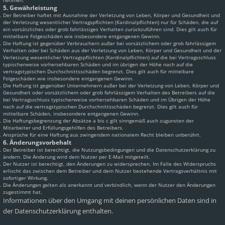
nehmen.
5. Gewährleistung
Der Betreiber haftet mit Ausnahme der Verletzung von Leben, Körper und Gesundheit und
der Verletzung wesentlicher Vertragspflichten (Kardinalpflichten) nur für Schäden, die auf
ein vorsätzliches oder grob fahrlässiges Verhalten zurückzuführen sind. Dies gilt auch für
mittelbare Folgeschäden wie insbesondere entgangenen Gewinn.
Die Haftung ist gegenüber Verbrauchern außer bei vorsätzlichem oder grob fahrlässigem
Verhalten oder bei Schäden aus der Verletzung von Leben, Körper und Gesundheit und der
Verletzung wesentlicher Vertragspflichten (Kardinalpflichten) auf die bei Vertragsschluss
typischerweise vorhersehbaren Schäden und im übrigen der Höhe nach auf die
vertragstypischen Durchschnittsschäden begrenzt. Dies gilt auch für mittelbare
Folgeschäden wie insbesondere entgangenen Gewinn.
Die Haftung ist gegenüber Unternehmern außer bei der Verletzung von Leben, Körper und
Gesundheit oder vorsätzlichem oder grob fahrlässigem Verhalten des Betreibers auf die
bei Vertragsschluss typischerweise vorhersehbaren Schäden und im Übrigen der Höhe
nach auf die vertragstypischen Durchschnittsschäden begrenzt. Dies gilt auch für
mittelbare Schäden, insbesondere entgangenen Gewinn.
Die Haftungsbegrenzung der Absätze a bis c gilt sinngemäß auch zugunsten der
Mitarbeiter und Erfüllungsgehilfen des Betreibers.
Ansprüche für eine Haftung aus zwingendem nationalem Recht bleiben unberührt.
6. Änderungsvorbehalt
Der Betreiber ist berechtigt, die Nutzungsbedingungen und die Datenschutzerklärung zu
ändern. Die Änderung wird dem Nutzer per E-Mail mitgeteilt.
Der Nutzer ist berechtigt, den Änderungen zu widersprechen. Im Falle des Widerspruchs
erlischt das zwischen dem Betreiber und dem Nutzer bestehende Vertragsverhältnis mit
sofortiger Wirkung.
Die Änderungen gelten als anerkannt und verbindlich, wenn der Nutzer den Änderungen
zugestimmt hat.
Informationen über den Umgang mit deinen persönlichen Daten sind in
der Datenschutzerklärung enthalten.