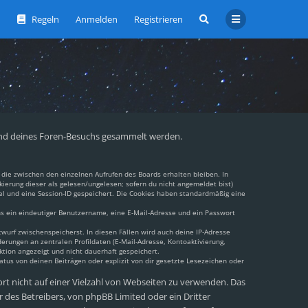
Regeln
Anmelden
Registrieren
ährend deines Foren-Besuchs gesammelt werden.
die zwischen den einzelnen Aufrufen des Boards erhalten bleiben. In
kierung dieser als gelesen/ungelesen; sofern du nicht angemeldet bist)
el und eine Session-ID gespeichert. Die Cookies haben standardmäßig eine
ens ein eindeutiger Benutzername, eine E-Mail-Adresse und ein Passwort
twurf zwischenspeicherst. In diesen Fällen wird auch deine IP-Adresse
erungen an zentralen Profildaten (E-Mail-Adresse, Kontoaktivierung,
tion angezeigt und nicht dauerhaft gespeichert.
tus von deinen Beiträgen oder explizit von dir gesetzte Lesezeichen oder
ort nicht auf einer Vielzahl von Webseiten zu verwenden. Das
 des Betreibers, von phpBB Limited oder ein Dritter