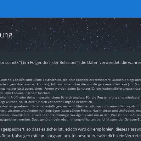
rung
pantorise.net/.“) (im Folgenden „der Betreiber“) die Daten verwendet, die w
okies. Cookies sind kleine Textdateien, die dein Browser als temporäre Dateien ablegt und 
aufrufe zugeordnet werden können), Informationen über die von dir gelesenen Beiträge (zur Mar
gemeldet bist) gespeichert. Ferner werden deine Benutzer-ID, ein Authentifizierungsschlüss
on „Alle Cookies löschen“ löschen.
 deinem Profil oder deinem persönlichem Bereich angibst. Für die Registrierung sind mindest
t wurden, so ist dies für dich vor deren Eingabe ersichtlich.
e dort eingegebenen Daten ebenfalls gespeichert. Gleiches gilt, wenn du einen Beitrag als En
chert: Löschen und Ändern von Beiträgen (dazu zählen Private Nachrichten und Umfragen), Änd
ser übermittelte Browser-Kennzeichnung (User Agent) wird nur in der „Wer ist online?“-Funk
n gespeichert werden. Dazu gehören dein Abstimmungsverhalten bei Umfragen, der Gelesen-Sta
gespeichert, so dass es sicher ist. Jedoch wird dir empfohlen, dieses Passw
 Board, also geh mit ihm sorgsam um. Insbesondere wird dich kein Vertreter