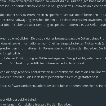
 dein Passwort vergessen haben, so kannst du die Funktion „Ich habe mein
esse und sendet anschließend ein neu generiertes Passwort an diese Adre
oben näher spezifizierten Daten zu speichern, um das Board betreiben und
er Interessenabwägung zwischen deinen und seinen Interessen sowie den Int
r übermittelter Browser-Kennung zu speichern, sofern dies zur Gefahrenab
nen zu ermöglichen. Du bist dir daher bewusst, dass die Daten deines Profils
 dass einzelne Informationen nur für einen eingeschränkten Nutzerkreis (z. B
prechenden Informationen im Forum oder kontaktiere den Betreiber. Die E-M
en) zugänglich.
mit deiner Zustimmung an Dritte weitergeben. Dies gilt nicht, sofern er auf
en zur Durchsetzung rechtlicher Interessen erforderlich sind.
 von dir angegebenen Kontaktdaten zu kontaktieren, sofern dies zur Übermi
ktieren, sofern du dies in deinem persönlichen Bereich gestattet hast.
e phpBB-Software umfassen. Sofern der Betreiber in anderen Bereichen seine
über dich gespeichert sind.
 verlangen. Kontaktiere hierzu bitte den Betreiber.