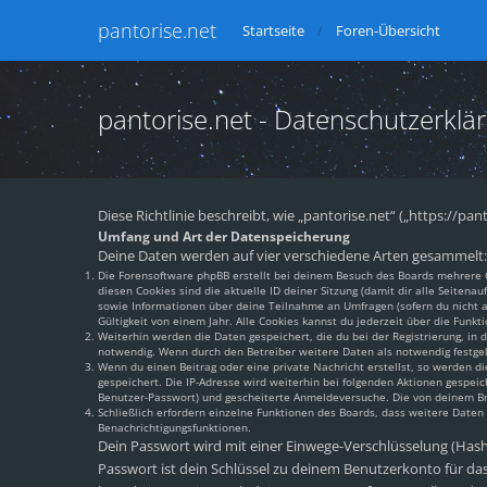
pantorise.net
Startseite
Foren-Übersicht
pantorise.net - Datenschutzerklä
Diese Richtlinie beschreibt, wie „pantorise.net“ („https://
Umfang und Art der Datenspeicherung
Deine Daten werden auf vier verschiedene Arten gesammelt:
Die Forensoftware phpBB erstellt bei deinem Besuch des Boards mehrere Co
diesen Cookies sind die aktuelle ID deiner Sitzung (damit dir alle Seiten
sowie Informationen über deine Teilnahme an Umfragen (sofern du nicht an
Gültigkeit von einem Jahr. Alle Cookies kannst du jederzeit über die Funkti
Weiterhin werden die Daten gespeichert, die du bei der Registrierung, in
notwendig. Wenn durch den Betreiber weitere Daten als notwendig festgeleg
Wenn du einen Beitrag oder eine private Nachricht erstellst, so werden di
gespeichert. Die IP-Adresse wird weiterhin bei folgenden Aktionen gespei
Benutzer-Passwort) und gescheiterte Anmeldeversuche. Die von deinem Brow
Schließlich erfordern einzelne Funktionen des Boards, dass weitere Date
Benachrichtigungsfunktionen.
Dein Passwort wird mit einer Einwege-Verschlüsselung (Hash) 
Passwort ist dein Schlüssel zu deinem Benutzerkonto für das