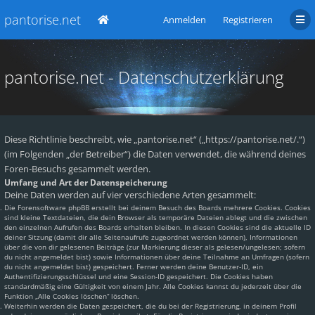
pantorise.net
Anmelden
Registrieren
pantorise.net - Datenschutzerklärung
Diese Richtlinie beschreibt, wie „pantorise.net“ („https://pantorise.net/.“)
(im Folgenden „der Betreiber“) die Daten verwendet, die während deines
Foren-Besuchs gesammelt werden.
Umfang und Art der Datenspeicherung
Deine Daten werden auf vier verschiedene Arten gesammelt:
Die Forensoftware phpBB erstellt bei deinem Besuch des Boards mehrere Cookies. Cookies
sind kleine Textdateien, die dein Browser als temporäre Dateien ablegt und die zwischen
den einzelnen Aufrufen des Boards erhalten bleiben. In diesen Cookies sind die aktuelle ID
deiner Sitzung (damit dir alle Seitenaufrufe zugeordnet werden können), Informationen
über die von dir gelesenen Beiträge (zur Markierung dieser als gelesen/ungelesen; sofern
du nicht angemeldet bist) sowie Informationen über deine Teilnahme an Umfragen (sofern
du nicht angemeldet bist) gespeichert. Ferner werden deine Benutzer-ID, ein
Authentifizierungsschlüssel und eine Session-ID gespeichert. Die Cookies haben
standardmäßig eine Gültigkeit von einem Jahr. Alle Cookies kannst du jederzeit über die
Funktion „Alle Cookies löschen“ löschen.
Weiterhin werden die Daten gespeichert, die du bei der Registrierung, in deinem Profil