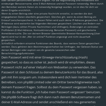
oder deinem persönlichem Bereich angibst. Für die Registrierung sind mindestens ein
eindeutiger Benutzername, eine E-Mail-Adresse und ein Passwort notwendig. Wenn durch
den Betreiber weitere Daten als notwendig festgelegt wurden, so ist dies für dich vor
deren Eingabe ersichtlich.
Wenn du einen Beitrag oder eine private Nachricht erstellst, so werden die dort
eingegebenen Daten ebenfalls gespeichert. Gleiches gilt, wenn du einen Beitrag als
Entwurf zwischenspeicherst. In diesen Fällen wird auch deine IP-Adresse gespeichert. Die
IP-Adresse wird weiterhin bei folgenden Aktionen gespeichert: Löschen und Ändern von
Beiträgen (dazu zählen Private Nachrichten und Umfragen), Änderungen an zentralen
Profildaten (E-Mail-Adresse, Kontoaktivierung, Benutzer-Passwort) und gescheiterte
Anmeldeversuche. Die von deinem Browser übermittelte Browser-Kennzeichnung (User
Agent) wird nur in der „Wer ist online?“-Funktion angezeigt und nicht dauerhaft
gespeichert.
Schließlich erfordern einzelne Funktionen des Boards, dass weitere Daten gespeichert
werden. Dazu gehören dein Abstimmungsverhalten bei Umfragen, der Gelesen-Status von
deinen Beiträgen oder explizit von dir gesetzte Lesezeichen oder
Benachrichtigungsfunktionen.
Dein Passwort wird mit einer Einwege-Verschlüsselung (Hash)
gespeichert, so dass es sicher ist. Jedoch wird dir empfohlen, dieses
Passwort nicht auf einer Vielzahl von Webseiten zu verwenden. Das
Passwort ist dein Schlüssel zu deinem Benutzerkonto für das Board, also
geh mit ihm sorgsam um. Insbesondere wird dich kein Vertreter des
Betreibers, von phpBB Limited oder ein Dritter berechtigterweise nach
deinem Passwort fragen. Solltest du dein Passwort vergessen haben, so
kannst du die Funktion „Ich habe mein Passwort vergessen“ benutzen.
Die phpBB-Software fragt dich dann nach deinem Benutzernamen und
deiner E-Mail-Adresse und sendet anschließend ein neu generiertes