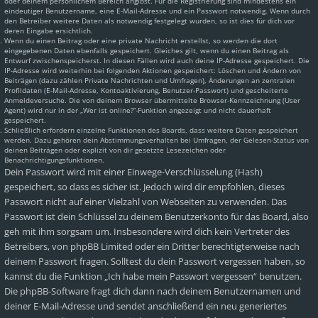
oder deinem persönlichem Bereich angibst. Für die Registrierung sind mindestens ein
eindeutiger Benutzername, eine E-Mail-Adresse und ein Passwort notwendig. Wenn durch
den Betreiber weitere Daten als notwendig festgelegt wurden, so ist dies für dich vor
deren Eingabe ersichtlich.
Wenn du einen Beitrag oder eine private Nachricht erstellst, so werden die dort
eingegebenen Daten ebenfalls gespeichert. Gleiches gilt, wenn du einen Beitrag als
Entwurf zwischenspeicherst. In diesen Fällen wird auch deine IP-Adresse gespeichert. Die
IP-Adresse wird weiterhin bei folgenden Aktionen gespeichert: Löschen und Ändern von
Beiträgen (dazu zählen Private Nachrichten und Umfragen), Änderungen an zentralen
Profildaten (E-Mail-Adresse, Kontoaktivierung, Benutzer-Passwort) und gescheiterte
Anmeldeversuche. Die von deinem Browser übermittelte Browser-Kennzeichnung (User
Agent) wird nur in der „Wer ist online?“-Funktion angezeigt und nicht dauerhaft
gespeichert.
Schließlich erfordern einzelne Funktionen des Boards, dass weitere Daten gespeichert
werden. Dazu gehören dein Abstimmungsverhalten bei Umfragen, der Gelesen-Status von
deinen Beiträgen oder explizit von dir gesetzte Lesezeichen oder
Benachrichtigungsfunktionen.
Dein Passwort wird mit einer Einwege-Verschlüsselung (Hash)
gespeichert, so dass es sicher ist. Jedoch wird dir empfohlen, dieses
Passwort nicht auf einer Vielzahl von Webseiten zu verwenden. Das
Passwort ist dein Schlüssel zu deinem Benutzerkonto für das Board, also
geh mit ihm sorgsam um. Insbesondere wird dich kein Vertreter des
Betreibers, von phpBB Limited oder ein Dritter berechtigterweise nach
deinem Passwort fragen. Solltest du dein Passwort vergessen haben, so
kannst du die Funktion „Ich habe mein Passwort vergessen“ benutzen.
Die phpBB-Software fragt dich dann nach deinem Benutzernamen und
deiner E-Mail-Adresse und sendet anschließend ein neu generiertes