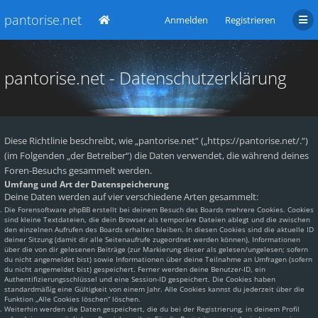
pantorise.net
Anmelden
Registrieren
pantorise.net - Datenschutzerklärung
Diese Richtlinie beschreibt, wie „pantorise.net“ („https://pantorise.net/.“)
(im Folgenden „der Betreiber“) die Daten verwendet, die während deines
Foren-Besuchs gesammelt werden.
Umfang und Art der Datenspeicherung
Deine Daten werden auf vier verschiedene Arten gesammelt:
Die Forensoftware phpBB erstellt bei deinem Besuch des Boards mehrere Cookies. Cookies
sind kleine Textdateien, die dein Browser als temporäre Dateien ablegt und die zwischen
den einzelnen Aufrufen des Boards erhalten bleiben. In diesen Cookies sind die aktuelle ID
deiner Sitzung (damit dir alle Seitenaufrufe zugeordnet werden können), Informationen
über die von dir gelesenen Beiträge (zur Markierung dieser als gelesen/ungelesen; sofern
du nicht angemeldet bist) sowie Informationen über deine Teilnahme an Umfragen (sofern
du nicht angemeldet bist) gespeichert. Ferner werden deine Benutzer-ID, ein
Authentifizierungsschlüssel und eine Session-ID gespeichert. Die Cookies haben
standardmäßig eine Gültigkeit von einem Jahr. Alle Cookies kannst du jederzeit über die
Funktion „Alle Cookies löschen“ löschen.
Weiterhin werden die Daten gespeichert, die du bei der Registrierung, in deinem Profil