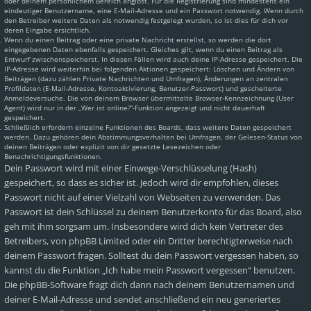
oder deinem persönlichem Bereich angibst. Für die Registrierung sind mindestens ein
eindeutiger Benutzername, eine E-Mail-Adresse und ein Passwort notwendig. Wenn durch
den Betreiber weitere Daten als notwendig festgelegt wurden, so ist dies für dich vor
deren Eingabe ersichtlich.
Wenn du einen Beitrag oder eine private Nachricht erstellst, so werden die dort
eingegebenen Daten ebenfalls gespeichert. Gleiches gilt, wenn du einen Beitrag als
Entwurf zwischenspeicherst. In diesen Fällen wird auch deine IP-Adresse gespeichert. Die
IP-Adresse wird weiterhin bei folgenden Aktionen gespeichert: Löschen und Ändern von
Beiträgen (dazu zählen Private Nachrichten und Umfragen), Änderungen an zentralen
Profildaten (E-Mail-Adresse, Kontoaktivierung, Benutzer-Passwort) und gescheiterte
Anmeldeversuche. Die von deinem Browser übermittelte Browser-Kennzeichnung (User
Agent) wird nur in der „Wer ist online?“-Funktion angezeigt und nicht dauerhaft
gespeichert.
Schließlich erfordern einzelne Funktionen des Boards, dass weitere Daten gespeichert
werden. Dazu gehören dein Abstimmungsverhalten bei Umfragen, der Gelesen-Status von
deinen Beiträgen oder explizit von dir gesetzte Lesezeichen oder
Benachrichtigungsfunktionen.
Dein Passwort wird mit einer Einwege-Verschlüsselung (Hash)
gespeichert, so dass es sicher ist. Jedoch wird dir empfohlen, dieses
Passwort nicht auf einer Vielzahl von Webseiten zu verwenden. Das
Passwort ist dein Schlüssel zu deinem Benutzerkonto für das Board, also
geh mit ihm sorgsam um. Insbesondere wird dich kein Vertreter des
Betreibers, von phpBB Limited oder ein Dritter berechtigterweise nach
deinem Passwort fragen. Solltest du dein Passwort vergessen haben, so
kannst du die Funktion „Ich habe mein Passwort vergessen“ benutzen.
Die phpBB-Software fragt dich dann nach deinem Benutzernamen und
deiner E-Mail-Adresse und sendet anschließend ein neu generiertes