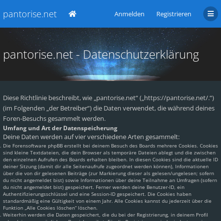
pantorise.net
Anmelden
Registrieren
pantorise.net - Datenschutzerklärung
Diese Richtlinie beschreibt, wie „pantorise.net“ („https://pantorise.net/.“)
(im Folgenden „der Betreiber“) die Daten verwendet, die während deines
Foren-Besuchs gesammelt werden.
Umfang und Art der Datenspeicherung
Deine Daten werden auf vier verschiedene Arten gesammelt:
Die Forensoftware phpBB erstellt bei deinem Besuch des Boards mehrere Cookies. Cookies
sind kleine Textdateien, die dein Browser als temporäre Dateien ablegt und die zwischen
den einzelnen Aufrufen des Boards erhalten bleiben. In diesen Cookies sind die aktuelle ID
deiner Sitzung (damit dir alle Seitenaufrufe zugeordnet werden können), Informationen
über die von dir gelesenen Beiträge (zur Markierung dieser als gelesen/ungelesen; sofern
du nicht angemeldet bist) sowie Informationen über deine Teilnahme an Umfragen (sofern
du nicht angemeldet bist) gespeichert. Ferner werden deine Benutzer-ID, ein
Authentifizierungsschlüssel und eine Session-ID gespeichert. Die Cookies haben
standardmäßig eine Gültigkeit von einem Jahr. Alle Cookies kannst du jederzeit über die
Funktion „Alle Cookies löschen“ löschen.
Weiterhin werden die Daten gespeichert, die du bei der Registrierung, in deinem Profil