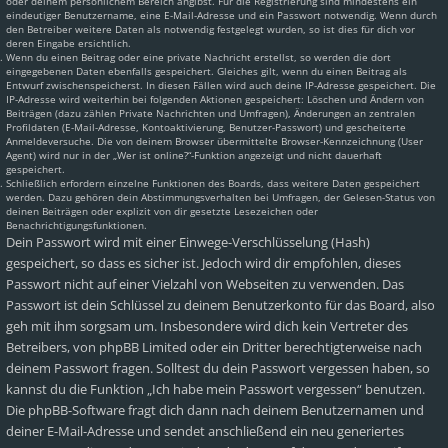
oder deinem persönlichem Bereich angibst. Für die Registrierung sind mindestens ein
eindeutiger Benutzername, eine E-Mail-Adresse und ein Passwort notwendig. Wenn durch
den Betreiber weitere Daten als notwendig festgelegt wurden, so ist dies für dich vor
deren Eingabe ersichtlich.
Wenn du einen Beitrag oder eine private Nachricht erstellst, so werden die dort
eingegebenen Daten ebenfalls gespeichert. Gleiches gilt, wenn du einen Beitrag als
Entwurf zwischenspeicherst. In diesen Fällen wird auch deine IP-Adresse gespeichert. Die
IP-Adresse wird weiterhin bei folgenden Aktionen gespeichert: Löschen und Ändern von
Beiträgen (dazu zählen Private Nachrichten und Umfragen), Änderungen an zentralen
Profildaten (E-Mail-Adresse, Kontoaktivierung, Benutzer-Passwort) und gescheiterte
Anmeldeversuche. Die von deinem Browser übermittelte Browser-Kennzeichnung (User
Agent) wird nur in der „Wer ist online?“-Funktion angezeigt und nicht dauerhaft
gespeichert.
Schließlich erfordern einzelne Funktionen des Boards, dass weitere Daten gespeichert
werden. Dazu gehören dein Abstimmungsverhalten bei Umfragen, der Gelesen-Status von
deinen Beiträgen oder explizit von dir gesetzte Lesezeichen oder
Benachrichtigungsfunktionen.
Dein Passwort wird mit einer Einwege-Verschlüsselung (Hash)
gespeichert, so dass es sicher ist. Jedoch wird dir empfohlen, dieses
Passwort nicht auf einer Vielzahl von Webseiten zu verwenden. Das
Passwort ist dein Schlüssel zu deinem Benutzerkonto für das Board, also
geh mit ihm sorgsam um. Insbesondere wird dich kein Vertreter des
Betreibers, von phpBB Limited oder ein Dritter berechtigterweise nach
deinem Passwort fragen. Solltest du dein Passwort vergessen haben, so
kannst du die Funktion „Ich habe mein Passwort vergessen“ benutzen.
Die phpBB-Software fragt dich dann nach deinem Benutzernamen und
deiner E-Mail-Adresse und sendet anschließend ein neu generiertes