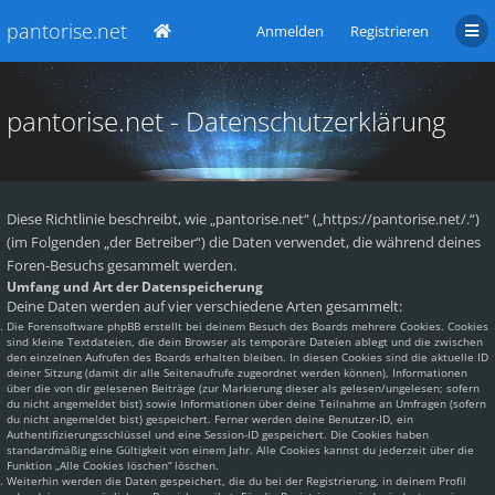
pantorise.net
Anmelden
Registrieren
pantorise.net - Datenschutzerklärung
Diese Richtlinie beschreibt, wie „pantorise.net“ („https://pantorise.net/.“)
(im Folgenden „der Betreiber“) die Daten verwendet, die während deines
Foren-Besuchs gesammelt werden.
Umfang und Art der Datenspeicherung
Deine Daten werden auf vier verschiedene Arten gesammelt:
Die Forensoftware phpBB erstellt bei deinem Besuch des Boards mehrere Cookies. Cookies
sind kleine Textdateien, die dein Browser als temporäre Dateien ablegt und die zwischen
den einzelnen Aufrufen des Boards erhalten bleiben. In diesen Cookies sind die aktuelle ID
deiner Sitzung (damit dir alle Seitenaufrufe zugeordnet werden können), Informationen
über die von dir gelesenen Beiträge (zur Markierung dieser als gelesen/ungelesen; sofern
du nicht angemeldet bist) sowie Informationen über deine Teilnahme an Umfragen (sofern
du nicht angemeldet bist) gespeichert. Ferner werden deine Benutzer-ID, ein
Authentifizierungsschlüssel und eine Session-ID gespeichert. Die Cookies haben
standardmäßig eine Gültigkeit von einem Jahr. Alle Cookies kannst du jederzeit über die
Funktion „Alle Cookies löschen“ löschen.
Weiterhin werden die Daten gespeichert, die du bei der Registrierung, in deinem Profil