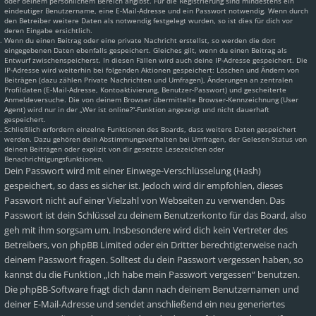
oder deinem persönlichem Bereich angibst. Für die Registrierung sind mindestens ein
eindeutiger Benutzername, eine E-Mail-Adresse und ein Passwort notwendig. Wenn durch
den Betreiber weitere Daten als notwendig festgelegt wurden, so ist dies für dich vor
deren Eingabe ersichtlich.
Wenn du einen Beitrag oder eine private Nachricht erstellst, so werden die dort
eingegebenen Daten ebenfalls gespeichert. Gleiches gilt, wenn du einen Beitrag als
Entwurf zwischenspeicherst. In diesen Fällen wird auch deine IP-Adresse gespeichert. Die
IP-Adresse wird weiterhin bei folgenden Aktionen gespeichert: Löschen und Ändern von
Beiträgen (dazu zählen Private Nachrichten und Umfragen), Änderungen an zentralen
Profildaten (E-Mail-Adresse, Kontoaktivierung, Benutzer-Passwort) und gescheiterte
Anmeldeversuche. Die von deinem Browser übermittelte Browser-Kennzeichnung (User
Agent) wird nur in der „Wer ist online?“-Funktion angezeigt und nicht dauerhaft
gespeichert.
Schließlich erfordern einzelne Funktionen des Boards, dass weitere Daten gespeichert
werden. Dazu gehören dein Abstimmungsverhalten bei Umfragen, der Gelesen-Status von
deinen Beiträgen oder explizit von dir gesetzte Lesezeichen oder
Benachrichtigungsfunktionen.
Dein Passwort wird mit einer Einwege-Verschlüsselung (Hash)
gespeichert, so dass es sicher ist. Jedoch wird dir empfohlen, dieses
Passwort nicht auf einer Vielzahl von Webseiten zu verwenden. Das
Passwort ist dein Schlüssel zu deinem Benutzerkonto für das Board, also
geh mit ihm sorgsam um. Insbesondere wird dich kein Vertreter des
Betreibers, von phpBB Limited oder ein Dritter berechtigterweise nach
deinem Passwort fragen. Solltest du dein Passwort vergessen haben, so
kannst du die Funktion „Ich habe mein Passwort vergessen“ benutzen.
Die phpBB-Software fragt dich dann nach deinem Benutzernamen und
deiner E-Mail-Adresse und sendet anschließend ein neu generiertes