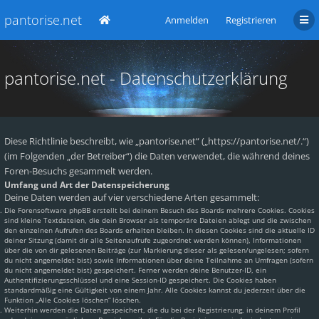
pantorise.net
Anmelden
Registrieren
pantorise.net - Datenschutzerklärung
Diese Richtlinie beschreibt, wie „pantorise.net“ („https://pantorise.net/.“)
(im Folgenden „der Betreiber“) die Daten verwendet, die während deines
Foren-Besuchs gesammelt werden.
Umfang und Art der Datenspeicherung
Deine Daten werden auf vier verschiedene Arten gesammelt:
Die Forensoftware phpBB erstellt bei deinem Besuch des Boards mehrere Cookies. Cookies
sind kleine Textdateien, die dein Browser als temporäre Dateien ablegt und die zwischen
den einzelnen Aufrufen des Boards erhalten bleiben. In diesen Cookies sind die aktuelle ID
deiner Sitzung (damit dir alle Seitenaufrufe zugeordnet werden können), Informationen
über die von dir gelesenen Beiträge (zur Markierung dieser als gelesen/ungelesen; sofern
du nicht angemeldet bist) sowie Informationen über deine Teilnahme an Umfragen (sofern
du nicht angemeldet bist) gespeichert. Ferner werden deine Benutzer-ID, ein
Authentifizierungsschlüssel und eine Session-ID gespeichert. Die Cookies haben
standardmäßig eine Gültigkeit von einem Jahr. Alle Cookies kannst du jederzeit über die
Funktion „Alle Cookies löschen“ löschen.
Weiterhin werden die Daten gespeichert, die du bei der Registrierung, in deinem Profil