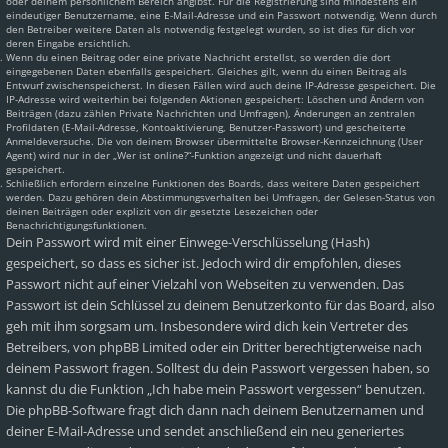
oder deinem persönlichem Bereich angibst. Für die Registrierung sind mindestens ein
eindeutiger Benutzername, eine E-Mail-Adresse und ein Passwort notwendig. Wenn durch
den Betreiber weitere Daten als notwendig festgelegt wurden, so ist dies für dich vor
deren Eingabe ersichtlich.
Wenn du einen Beitrag oder eine private Nachricht erstellst, so werden die dort
eingegebenen Daten ebenfalls gespeichert. Gleiches gilt, wenn du einen Beitrag als
Entwurf zwischenspeicherst. In diesen Fällen wird auch deine IP-Adresse gespeichert. Die
IP-Adresse wird weiterhin bei folgenden Aktionen gespeichert: Löschen und Ändern von
Beiträgen (dazu zählen Private Nachrichten und Umfragen), Änderungen an zentralen
Profildaten (E-Mail-Adresse, Kontoaktivierung, Benutzer-Passwort) und gescheiterte
Anmeldeversuche. Die von deinem Browser übermittelte Browser-Kennzeichnung (User
Agent) wird nur in der „Wer ist online?“-Funktion angezeigt und nicht dauerhaft
gespeichert.
Schließlich erfordern einzelne Funktionen des Boards, dass weitere Daten gespeichert
werden. Dazu gehören dein Abstimmungsverhalten bei Umfragen, der Gelesen-Status von
deinen Beiträgen oder explizit von dir gesetzte Lesezeichen oder
Benachrichtigungsfunktionen.
Dein Passwort wird mit einer Einwege-Verschlüsselung (Hash)
gespeichert, so dass es sicher ist. Jedoch wird dir empfohlen, dieses
Passwort nicht auf einer Vielzahl von Webseiten zu verwenden. Das
Passwort ist dein Schlüssel zu deinem Benutzerkonto für das Board, also
geh mit ihm sorgsam um. Insbesondere wird dich kein Vertreter des
Betreibers, von phpBB Limited oder ein Dritter berechtigterweise nach
deinem Passwort fragen. Solltest du dein Passwort vergessen haben, so
kannst du die Funktion „Ich habe mein Passwort vergessen“ benutzen.
Die phpBB-Software fragt dich dann nach deinem Benutzernamen und
deiner E-Mail-Adresse und sendet anschließend ein neu generiertes