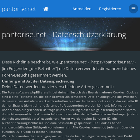
pantorise.net
Anmelden
Registrieren
pantorise.net - Datenschutzerklärung
Diese Richtlinie beschreibt, wie „pantorise.net“ („https://pantorise.net/.“)
(im Folgenden „der Betreiber“) die Daten verwendet, die während deines
Foren-Besuchs gesammelt werden.
Umfang und Art der Datenspeicherung
Deine Daten werden auf vier verschiedene Arten gesammelt:
Die Forensoftware phpBB erstellt bei deinem Besuch des Boards mehrere Cookies. Cookies
sind kleine Textdateien, die dein Browser als temporäre Dateien ablegt und die zwischen
den einzelnen Aufrufen des Boards erhalten bleiben. In diesen Cookies sind die aktuelle ID
deiner Sitzung (damit dir alle Seitenaufrufe zugeordnet werden können), Informationen
über die von dir gelesenen Beiträge (zur Markierung dieser als gelesen/ungelesen; sofern
du nicht angemeldet bist) sowie Informationen über deine Teilnahme an Umfragen (sofern
du nicht angemeldet bist) gespeichert. Ferner werden deine Benutzer-ID, ein
Authentifizierungsschlüssel und eine Session-ID gespeichert. Die Cookies haben
standardmäßig eine Gültigkeit von einem Jahr. Alle Cookies kannst du jederzeit über die
Funktion „Alle Cookies löschen“ löschen.
Weiterhin werden die Daten gespeichert, die du bei der Registrierung, in deinem Profil