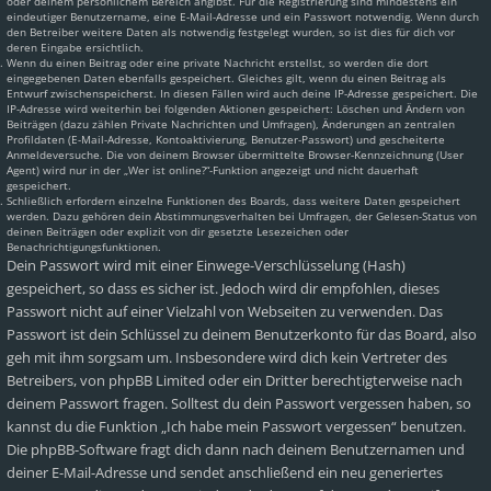
oder deinem persönlichem Bereich angibst. Für die Registrierung sind mindestens ein
eindeutiger Benutzername, eine E-Mail-Adresse und ein Passwort notwendig. Wenn durch
den Betreiber weitere Daten als notwendig festgelegt wurden, so ist dies für dich vor
deren Eingabe ersichtlich.
Wenn du einen Beitrag oder eine private Nachricht erstellst, so werden die dort
eingegebenen Daten ebenfalls gespeichert. Gleiches gilt, wenn du einen Beitrag als
Entwurf zwischenspeicherst. In diesen Fällen wird auch deine IP-Adresse gespeichert. Die
IP-Adresse wird weiterhin bei folgenden Aktionen gespeichert: Löschen und Ändern von
Beiträgen (dazu zählen Private Nachrichten und Umfragen), Änderungen an zentralen
Profildaten (E-Mail-Adresse, Kontoaktivierung, Benutzer-Passwort) und gescheiterte
Anmeldeversuche. Die von deinem Browser übermittelte Browser-Kennzeichnung (User
Agent) wird nur in der „Wer ist online?“-Funktion angezeigt und nicht dauerhaft
gespeichert.
Schließlich erfordern einzelne Funktionen des Boards, dass weitere Daten gespeichert
werden. Dazu gehören dein Abstimmungsverhalten bei Umfragen, der Gelesen-Status von
deinen Beiträgen oder explizit von dir gesetzte Lesezeichen oder
Benachrichtigungsfunktionen.
Dein Passwort wird mit einer Einwege-Verschlüsselung (Hash)
gespeichert, so dass es sicher ist. Jedoch wird dir empfohlen, dieses
Passwort nicht auf einer Vielzahl von Webseiten zu verwenden. Das
Passwort ist dein Schlüssel zu deinem Benutzerkonto für das Board, also
geh mit ihm sorgsam um. Insbesondere wird dich kein Vertreter des
Betreibers, von phpBB Limited oder ein Dritter berechtigterweise nach
deinem Passwort fragen. Solltest du dein Passwort vergessen haben, so
kannst du die Funktion „Ich habe mein Passwort vergessen“ benutzen.
Die phpBB-Software fragt dich dann nach deinem Benutzernamen und
deiner E-Mail-Adresse und sendet anschließend ein neu generiertes