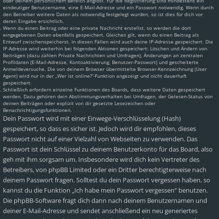
oder deinem persönlichem Bereich angibst. Für die Registrierung sind mindestens ein
eindeutiger Benutzername, eine E-Mail-Adresse und ein Passwort notwendig. Wenn durch
den Betreiber weitere Daten als notwendig festgelegt wurden, so ist dies für dich vor
deren Eingabe ersichtlich.
Wenn du einen Beitrag oder eine private Nachricht erstellst, so werden die dort
eingegebenen Daten ebenfalls gespeichert. Gleiches gilt, wenn du einen Beitrag als
Entwurf zwischenspeicherst. In diesen Fällen wird auch deine IP-Adresse gespeichert. Die
IP-Adresse wird weiterhin bei folgenden Aktionen gespeichert: Löschen und Ändern von
Beiträgen (dazu zählen Private Nachrichten und Umfragen), Änderungen an zentralen
Profildaten (E-Mail-Adresse, Kontoaktivierung, Benutzer-Passwort) und gescheiterte
Anmeldeversuche. Die von deinem Browser übermittelte Browser-Kennzeichnung (User
Agent) wird nur in der „Wer ist online?“-Funktion angezeigt und nicht dauerhaft
gespeichert.
Schließlich erfordern einzelne Funktionen des Boards, dass weitere Daten gespeichert
werden. Dazu gehören dein Abstimmungsverhalten bei Umfragen, der Gelesen-Status von
deinen Beiträgen oder explizit von dir gesetzte Lesezeichen oder
Benachrichtigungsfunktionen.
Dein Passwort wird mit einer Einwege-Verschlüsselung (Hash)
gespeichert, so dass es sicher ist. Jedoch wird dir empfohlen, dieses
Passwort nicht auf einer Vielzahl von Webseiten zu verwenden. Das
Passwort ist dein Schlüssel zu deinem Benutzerkonto für das Board, also
geh mit ihm sorgsam um. Insbesondere wird dich kein Vertreter des
Betreibers, von phpBB Limited oder ein Dritter berechtigterweise nach
deinem Passwort fragen. Solltest du dein Passwort vergessen haben, so
kannst du die Funktion „Ich habe mein Passwort vergessen“ benutzen.
Die phpBB-Software fragt dich dann nach deinem Benutzernamen und
deiner E-Mail-Adresse und sendet anschließend ein neu generiertes