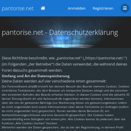
pantorise.net
Anmelden
Registrieren
pantorise.net - Datenschutzerklärung
Diese Richtlinie beschreibt, wie „pantorise.net“ („https://pantorise.net/.“)
(im Folgenden „der Betreiber“) die Daten verwendet, die während deines
Foren-Besuchs gesammelt werden.
Umfang und Art der Datenspeicherung
Deine Daten werden auf vier verschiedene Arten gesammelt:
Die Forensoftware phpBB erstellt bei deinem Besuch des Boards mehrere Cookies. Cookies
sind kleine Textdateien, die dein Browser als temporäre Dateien ablegt und die zwischen
den einzelnen Aufrufen des Boards erhalten bleiben. In diesen Cookies sind die aktuelle ID
deiner Sitzung (damit dir alle Seitenaufrufe zugeordnet werden können), Informationen
über die von dir gelesenen Beiträge (zur Markierung dieser als gelesen/ungelesen; sofern
du nicht angemeldet bist) sowie Informationen über deine Teilnahme an Umfragen (sofern
du nicht angemeldet bist) gespeichert. Ferner werden deine Benutzer-ID, ein
Authentifizierungsschlüssel und eine Session-ID gespeichert. Die Cookies haben
standardmäßig eine Gültigkeit von einem Jahr. Alle Cookies kannst du jederzeit über die
Funktion „Alle Cookies löschen“ löschen.
Weiterhin werden die Daten gespeichert, die du bei der Registrierung, in deinem Profil