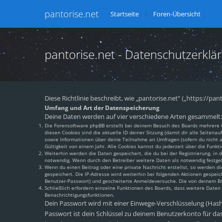
pantorise.net
Startseite
Foren-Übersicht
pantorise.net - Datenschutzerklä
Diese Richtlinie beschreibt, wie „pantorise.net“ („https://
Umfang und Art der Datenspeicherung
Deine Daten werden auf vier verschiedene Arten gesammelt:
Die Forensoftware phpBB erstellt bei deinem Besuch des Boards mehrere Co
diesen Cookies sind die aktuelle ID deiner Sitzung (damit dir alle Seiten
sowie Informationen über deine Teilnahme an Umfragen (sofern du nicht an
Gültigkeit von einem Jahr. Alle Cookies kannst du jederzeit über die Funkti
Weiterhin werden die Daten gespeichert, die du bei der Registrierung, in
notwendig. Wenn durch den Betreiber weitere Daten als notwendig festgeleg
Wenn du einen Beitrag oder eine private Nachricht erstellst, so werden di
gespeichert. Die IP-Adresse wird weiterhin bei folgenden Aktionen gespei
Benutzer-Passwort) und gescheiterte Anmeldeversuche. Die von deinem Brow
Schließlich erfordern einzelne Funktionen des Boards, dass weitere Date
Benachrichtigungsfunktionen.
Dein Passwort wird mit einer Einwege-Verschlüsselung (Hash) 
Passwort ist dein Schlüssel zu deinem Benutzerkonto für das