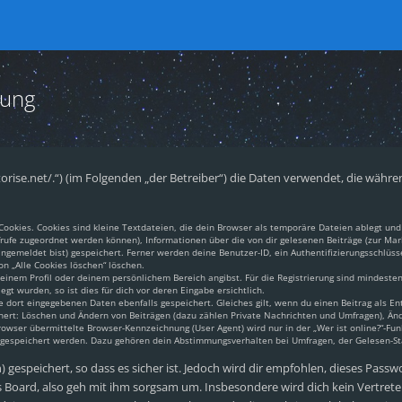
rung
pantorise.net/.“) (im Folgenden „der Betreiber“) die Daten verwendet, die w
okies. Cookies sind kleine Textdateien, die dein Browser als temporäre Dateien ablegt und 
aufrufe zugeordnet werden können), Informationen über die von dir gelesenen Beiträge (zur Mar
gemeldet bist) gespeichert. Ferner werden deine Benutzer-ID, ein Authentifizierungsschlüss
on „Alle Cookies löschen“ löschen.
 deinem Profil oder deinem persönlichem Bereich angibst. Für die Registrierung sind mindest
t wurden, so ist dies für dich vor deren Eingabe ersichtlich.
e dort eingegebenen Daten ebenfalls gespeichert. Gleiches gilt, wenn du einen Beitrag als En
chert: Löschen und Ändern von Beiträgen (dazu zählen Private Nachrichten und Umfragen), Änd
ser übermittelte Browser-Kennzeichnung (User Agent) wird nur in der „Wer ist online?“-Funk
n gespeichert werden. Dazu gehören dein Abstimmungsverhalten bei Umfragen, der Gelesen-Sta
gespeichert, so dass es sicher ist. Jedoch wird dir empfohlen, dieses Passw
 Board, also geh mit ihm sorgsam um. Insbesondere wird dich kein Vertreter