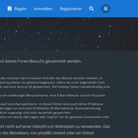
Regeln
Anmelden
Registrieren
ährend deines Foren-Besuchs gesammelt werden.
die zwischen den einzelnen Aufrufen des Boards erhalten bleiben. In
kierung dieser als gelesen/ungelesen; sofern du nicht angemeldet bist)
el und eine Session-ID gespeichert. Die Cookies haben standardmäßig eine
ens ein eindeutiger Benutzername, eine E-Mail-Adresse und ein Passwort
twurf zwischenspeicherst. In diesen Fällen wird auch deine IP-Adresse
erungen an zentralen Profildaten (E-Mail-Adresse, Kontoaktivierung,
tion angezeigt und nicht dauerhaft gespeichert.
tus von deinen Beiträgen oder explizit von dir gesetzte Lesezeichen oder
ort nicht auf einer Vielzahl von Webseiten zu verwenden. Das
 des Betreibers, von phpBB Limited oder ein Dritter