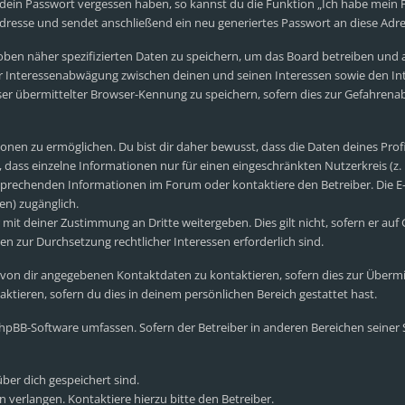
 dein Passwort vergessen haben, so kannst du die Funktion „Ich habe mein
esse und sendet anschließend ein neu generiertes Passwort an diese Adre
oben näher spezifizierten Daten zu speichern, um das Board betreiben und
er Interessenabwägung zwischen deinen und seinen Interessen sowie den Int
r übermittelter Browser-Kennung zu speichern, sofern dies zur Gefahrenab
nen zu ermöglichen. Du bist dir daher bewusst, dass die Daten deines Profils
 dass einzelne Informationen nur für einen eingeschränkten Nutzerkreis (z. B
prechenden Informationen im Forum oder kontaktiere den Betreiber. Die E-M
en) zugänglich.
mit deiner Zustimmung an Dritte weitergeben. Dies gilt nicht, sofern er auf
en zur Durchsetzung rechtlicher Interessen erforderlich sind.
 von dir angegebenen Kontaktdaten zu kontaktieren, sofern dies zur Übermi
ktieren, sofern du dies in deinem persönlichen Bereich gestattet hast.
e phpBB-Software umfassen. Sofern der Betreiber in anderen Bereichen seine
über dich gespeichert sind.
 verlangen. Kontaktiere hierzu bitte den Betreiber.