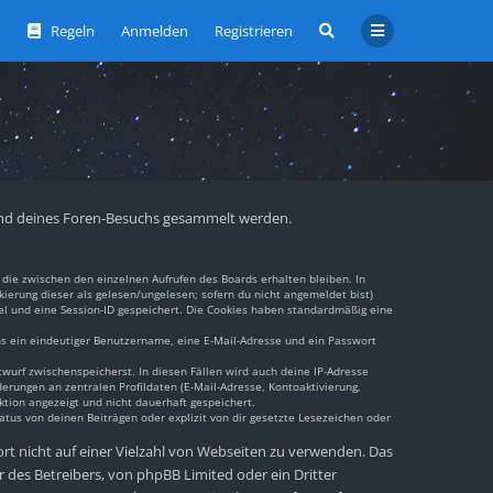
Regeln
Anmelden
Registrieren
ährend deines Foren-Besuchs gesammelt werden.
die zwischen den einzelnen Aufrufen des Boards erhalten bleiben. In
kierung dieser als gelesen/ungelesen; sofern du nicht angemeldet bist)
el und eine Session-ID gespeichert. Die Cookies haben standardmäßig eine
ens ein eindeutiger Benutzername, eine E-Mail-Adresse und ein Passwort
twurf zwischenspeicherst. In diesen Fällen wird auch deine IP-Adresse
erungen an zentralen Profildaten (E-Mail-Adresse, Kontoaktivierung,
tion angezeigt und nicht dauerhaft gespeichert.
tus von deinen Beiträgen oder explizit von dir gesetzte Lesezeichen oder
ort nicht auf einer Vielzahl von Webseiten zu verwenden. Das
 des Betreibers, von phpBB Limited oder ein Dritter