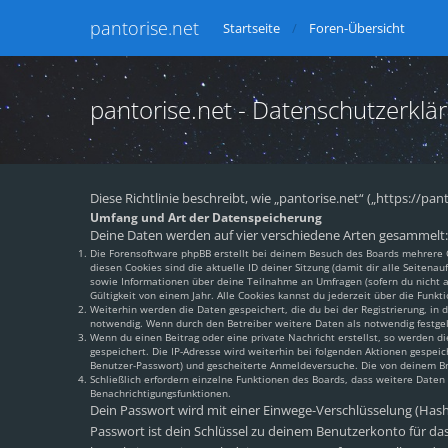
pantorise.net
Startseite
Foren-Übersicht
pantorise.net - Datenschutzerklä
Diese Richtlinie beschreibt, wie „pantorise.net“ („https://
Umfang und Art der Datenspeicherung
Deine Daten werden auf vier verschiedene Arten gesammelt:
Die Forensoftware phpBB erstellt bei deinem Besuch des Boards mehrere Co
diesen Cookies sind die aktuelle ID deiner Sitzung (damit dir alle Seiten
sowie Informationen über deine Teilnahme an Umfragen (sofern du nicht an
Gültigkeit von einem Jahr. Alle Cookies kannst du jederzeit über die Funkti
Weiterhin werden die Daten gespeichert, die du bei der Registrierung, in
notwendig. Wenn durch den Betreiber weitere Daten als notwendig festgeleg
Wenn du einen Beitrag oder eine private Nachricht erstellst, so werden di
gespeichert. Die IP-Adresse wird weiterhin bei folgenden Aktionen gespei
Benutzer-Passwort) und gescheiterte Anmeldeversuche. Die von deinem Brow
Schließlich erfordern einzelne Funktionen des Boards, dass weitere Date
Benachrichtigungsfunktionen.
Dein Passwort wird mit einer Einwege-Verschlüsselung (Hash) 
Passwort ist dein Schlüssel zu deinem Benutzerkonto für das