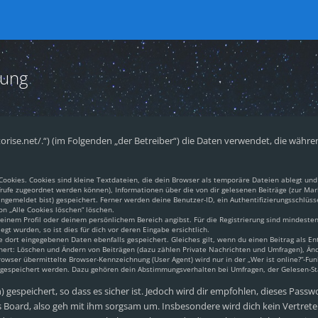
rung
pantorise.net/.“) (im Folgenden „der Betreiber“) die Daten verwendet, die w
okies. Cookies sind kleine Textdateien, die dein Browser als temporäre Dateien ablegt und 
aufrufe zugeordnet werden können), Informationen über die von dir gelesenen Beiträge (zur Mar
gemeldet bist) gespeichert. Ferner werden deine Benutzer-ID, ein Authentifizierungsschlüss
on „Alle Cookies löschen“ löschen.
 deinem Profil oder deinem persönlichem Bereich angibst. Für die Registrierung sind mindest
t wurden, so ist dies für dich vor deren Eingabe ersichtlich.
e dort eingegebenen Daten ebenfalls gespeichert. Gleiches gilt, wenn du einen Beitrag als En
chert: Löschen und Ändern von Beiträgen (dazu zählen Private Nachrichten und Umfragen), Änd
ser übermittelte Browser-Kennzeichnung (User Agent) wird nur in der „Wer ist online?“-Funk
n gespeichert werden. Dazu gehören dein Abstimmungsverhalten bei Umfragen, der Gelesen-Sta
gespeichert, so dass es sicher ist. Jedoch wird dir empfohlen, dieses Passw
 Board, also geh mit ihm sorgsam um. Insbesondere wird dich kein Vertreter