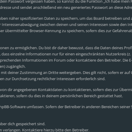
 dein Passwort vergessen haben, so kannst du die Funktion „Ich habe mein
esse und sendet anschließend ein neu generiertes Passwort an diese Adre
oben näher spezifizierten Daten zu speichern, um das Board betreiben und
er Interessenabwägung zwischen deinen und seinen Interessen sowie den Int
r übermittelter Browser-Kennung zu speichern, sofern dies zur Gefahrenab
nen zu ermöglichen. Du bist dir daher bewusst, dass die Daten deines Profils
 dass einzelne Informationen nur für einen eingeschränkten Nutzerkreis (z. B
prechenden Informationen im Forum oder kontaktiere den Betreiber. Die E-M
en) zugänglich.
mit deiner Zustimmung an Dritte weitergeben. Dies gilt nicht, sofern er auf
en zur Durchsetzung rechtlicher Interessen erforderlich sind.
 von dir angegebenen Kontaktdaten zu kontaktieren, sofern dies zur Übermi
ktieren, sofern du dies in deinem persönlichen Bereich gestattet hast.
e phpBB-Software umfassen. Sofern der Betreiber in anderen Bereichen seine
über dich gespeichert sind.
 verlangen. Kontaktiere hierzu bitte den Betreiber.