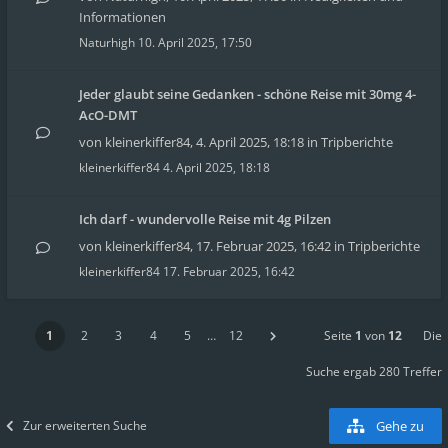
Informationen
Naturhigh
10. April 2025, 17:50
Jeder glaubt seine Gedanken - schöne Reise mit 30mg 4-
AcO-DMT
von
kleinerkiffer84
,
4. April 2025, 18:18
in
Tripberichte
kleinerkiffer84
4. April 2025, 18:18
Ich darf - wundervolle Reise mit 4g Pilzen
von
kleinerkiffer84
,
17. Februar 2025, 16:42
in
Tripberichte
kleinerkiffer84
17. Februar 2025, 16:42
1
2
3
4
5
…
12
Seite
1
von
12
Die
Suche ergab 280 Treffer
Zur erweiterten Suche
Gehe zu