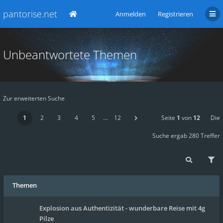
pantorise.net
Anmelden
Registrieren
Unbeantwortete Themen
Zur erweiterten Suche
1
2
3
4
5
…
12
Seite
1
von
12
Die
Suche ergab 280 Treffer
Themen
Explosion aus Authentizität - wunderbare Reise mit 4g
Pilze