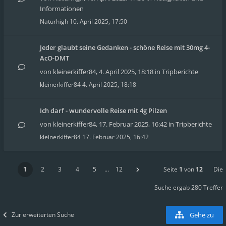
Informationen
Naturhigh
10. April 2025, 17:50
Jeder glaubt seine Gedanken - schöne Reise mit 30mg 4-
AcO-DMT
von
kleinerkiffer84
,
4. April 2025, 18:18
in
Tripberichte
kleinerkiffer84
4. April 2025, 18:18
Ich darf - wundervolle Reise mit 4g Pilzen
von
kleinerkiffer84
,
17. Februar 2025, 16:42
in
Tripberichte
kleinerkiffer84
17. Februar 2025, 16:42
1
2
3
4
5
…
12
Seite
1
von
12
Die
Suche ergab 280 Treffer
Zur erweiterten Suche
Gehe zu