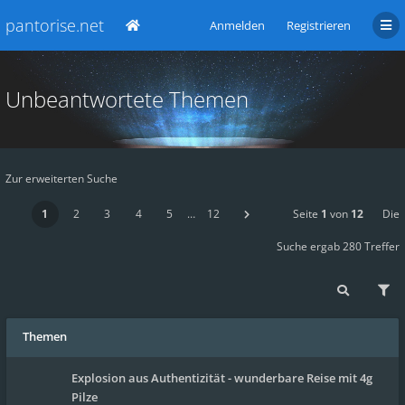
pantorise.net
Anmelden
Registrieren
Unbeantwortete Themen
Zur erweiterten Suche
1
2
3
4
5
…
12
Seite
1
von
12
Die
Suche ergab 280 Treffer
Themen
Explosion aus Authentizität - wunderbare Reise mit 4g
Pilze