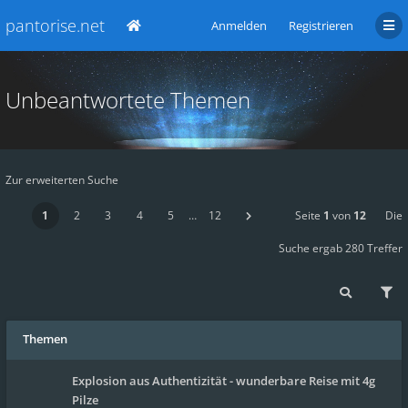
pantorise.net
Anmelden
Registrieren
Unbeantwortete Themen
Zur erweiterten Suche
1
2
3
4
5
…
12
Seite
1
von
12
Die
Suche ergab 280 Treffer
Themen
Explosion aus Authentizität - wunderbare Reise mit 4g
Pilze