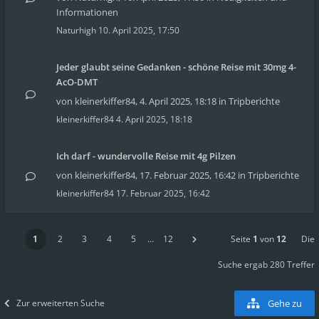
Informationen
Naturhigh
10. April 2025, 17:50
Jeder glaubt seine Gedanken - schöne Reise mit 30mg 4-
AcO-DMT
von
kleinerkiffer84
,
4. April 2025, 18:18
in
Tripberichte
kleinerkiffer84
4. April 2025, 18:18
Ich darf - wundervolle Reise mit 4g Pilzen
von
kleinerkiffer84
,
17. Februar 2025, 16:42
in
Tripberichte
kleinerkiffer84
17. Februar 2025, 16:42
1
2
3
4
5
…
12
Seite
1
von
12
Die
Suche ergab 280 Treffer
Zur erweiterten Suche
Gehe zu