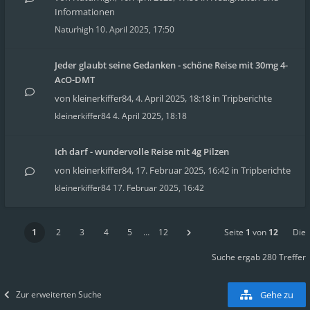
Informationen
Naturhigh
10. April 2025, 17:50
Jeder glaubt seine Gedanken - schöne Reise mit 30mg 4-
AcO-DMT
von
kleinerkiffer84
,
4. April 2025, 18:18
in
Tripberichte
kleinerkiffer84
4. April 2025, 18:18
Ich darf - wundervolle Reise mit 4g Pilzen
von
kleinerkiffer84
,
17. Februar 2025, 16:42
in
Tripberichte
kleinerkiffer84
17. Februar 2025, 16:42
1
2
3
4
5
…
12
Seite
1
von
12
Die
Suche ergab 280 Treffer
Zur erweiterten Suche
Gehe zu