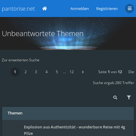
pantorise.net
Anmelden
Registrieren
Unbeantwortete Themen
Zur erweiterten Suche
1
2
3
4
5
…
12
Seite
1
von
12
Die
Suche ergab 280 Treffer
Themen
Explosion aus Authentizität - wunderbare Reise mit 4g
Pilze