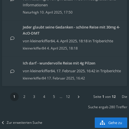
Informationen
Naturhigh
10. April 2025, 17:50
Jeder glaubt seine Gedanken - schöne Reise mit 30mg 4-
AcO-DMT
von
kleinerkiffer84
,
4. April 2025, 18:18
in
Tripberichte
kleinerkiffer84
4. April 2025, 18:18
Ich darf - wundervolle Reise mit 4g Pilzen
von
kleinerkiffer84
,
17. Februar 2025, 16:42
in
Tripberichte
kleinerkiffer84
17. Februar 2025, 16:42
1
2
3
4
5
…
12
Seite
1
von
12
Die
Suche ergab 280 Treffer
Zur erweiterten Suche
Gehe zu