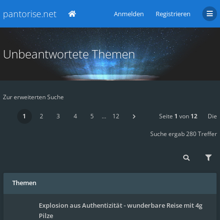
pantorise.net
Anmelden
Registrieren
Unbeantwortete Themen
Zur erweiterten Suche
1
2
3
4
5
…
12
Seite
1
von
12
Die
Suche ergab 280 Treffer
Themen
Explosion aus Authentizität - wunderbare Reise mit 4g
Pilze