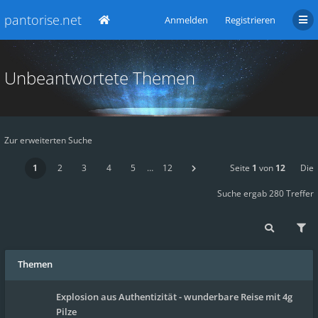
pantorise.net
Anmelden
Registrieren
Unbeantwortete Themen
Zur erweiterten Suche
1
2
3
4
5
…
12
Seite
1
von
12
Die
Suche ergab 280 Treffer
Themen
Explosion aus Authentizität - wunderbare Reise mit 4g
Pilze