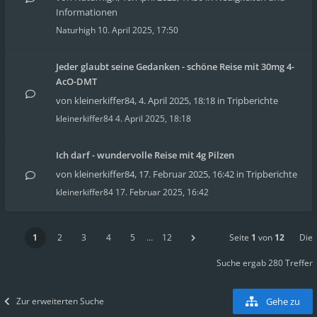
Informationen
Naturhigh
10. April 2025, 17:50
Jeder glaubt seine Gedanken - schöne Reise mit 30mg 4-
AcO-DMT
von
kleinerkiffer84
,
4. April 2025, 18:18
in
Tripberichte
kleinerkiffer84
4. April 2025, 18:18
Ich darf - wundervolle Reise mit 4g Pilzen
von
kleinerkiffer84
,
17. Februar 2025, 16:42
in
Tripberichte
kleinerkiffer84
17. Februar 2025, 16:42
1
2
3
4
5
…
12
Seite
1
von
12
Die
Suche ergab 280 Treffer
Zur erweiterten Suche
Gehe zu