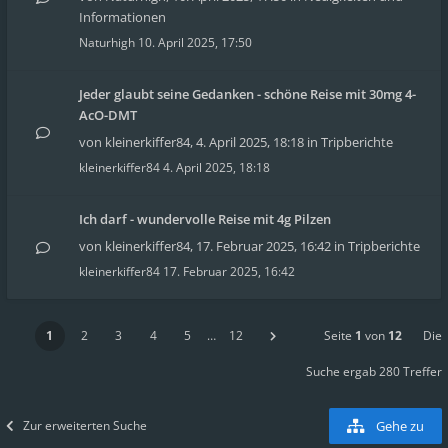
Informationen
Naturhigh
10. April 2025, 17:50
Jeder glaubt seine Gedanken - schöne Reise mit 30mg 4-
AcO-DMT
von
kleinerkiffer84
,
4. April 2025, 18:18
in
Tripberichte
kleinerkiffer84
4. April 2025, 18:18
Ich darf - wundervolle Reise mit 4g Pilzen
von
kleinerkiffer84
,
17. Februar 2025, 16:42
in
Tripberichte
kleinerkiffer84
17. Februar 2025, 16:42
1
2
3
4
5
…
12
Seite
1
von
12
Die
Suche ergab 280 Treffer
Zur erweiterten Suche
Gehe zu