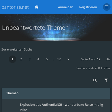
pantorise.net
Anmelden
Registrieren
Unbeantwortete Themen
Zur erweiterten Suche
1
2
3
4
5
…
12
Seite
1
von
12
Die
Suche ergab 280 Treffer
Themen
Explosion aus Authentizität - wunderbare Reise mit 4g
Pilze