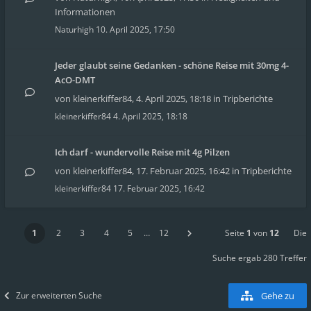
Informationen
Naturhigh
10. April 2025, 17:50
Jeder glaubt seine Gedanken - schöne Reise mit 30mg 4-
AcO-DMT
von
kleinerkiffer84
,
4. April 2025, 18:18
in
Tripberichte
kleinerkiffer84
4. April 2025, 18:18
Ich darf - wundervolle Reise mit 4g Pilzen
von
kleinerkiffer84
,
17. Februar 2025, 16:42
in
Tripberichte
kleinerkiffer84
17. Februar 2025, 16:42
1
2
3
4
5
…
12
Seite
1
von
12
Die
Suche ergab 280 Treffer
Zur erweiterten Suche
Gehe zu