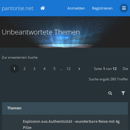
pantorise.net
Anmelden
Registrieren
Unbeantwortete Themen
Zur erweiterten Suche
1
2
3
4
5
…
12
Seite
1
von
12
Die
Suche ergab 280 Treffer
Themen
Explosion aus Authentizität - wunderbare Reise mit 4g
Pilze