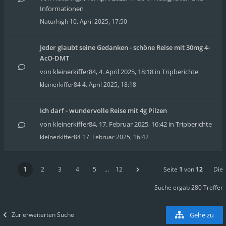
Informationen
Naturhigh
10. April 2025, 17:50
Jeder glaubt seine Gedanken - schöne Reise mit 30mg 4-
AcO-DMT
von
kleinerkiffer84
,
4. April 2025, 18:18
in
Tripberichte
kleinerkiffer84
4. April 2025, 18:18
Ich darf - wundervolle Reise mit 4g Pilzen
von
kleinerkiffer84
,
17. Februar 2025, 16:42
in
Tripberichte
kleinerkiffer84
17. Februar 2025, 16:42
1
2
3
4
5
…
12
Seite
1
von
12
Die
Suche ergab 280 Treffer
Zur erweiterten Suche
Gehe zu