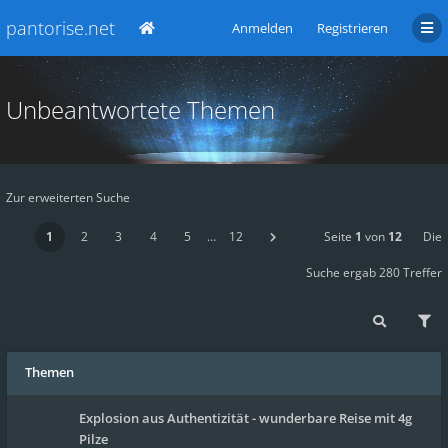
pantorise.net
Anmelden
Registrieren
Unbeantwortete Themen
Zur erweiterten Suche
1
2
3
4
5
…
12
Seite
1
von
12
Die
Suche ergab 280 Treffer
Themen
Explosion aus Authentizität - wunderbare Reise mit 4g
Pilze