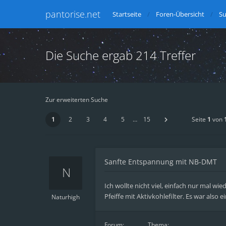
pantorise.net
Startseite
Foren-Übersicht
S
Die Suche ergab 214 Treffer
Zur erweiterten Suche
1
2
3
4
5
…
15
Seite
1
von
Sanfte Entspannung mit NB-DMT
Ich wollte nicht viel, einfach nur mal w
Pfeiffe mit Aktivkohlefilter. Es war also e
Naturhigh
Forum:
Thema: