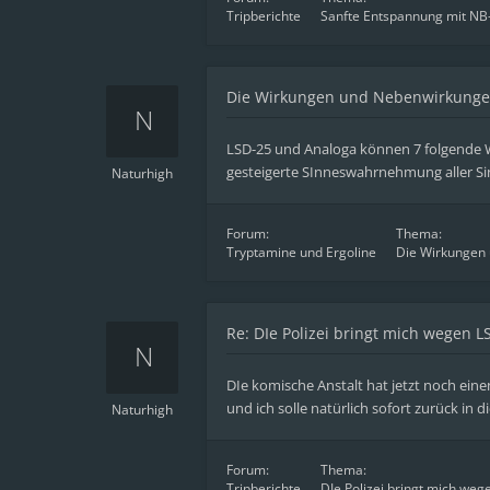
Tripberichte
Sanfte Entspannung mit N
Die Wirkungen und Nebenwirkunge
LSD-25 und Analoga können 7 folgende Wi
gesteigerte SInneswahrnehmung aller Sinn
Naturhigh
Forum:
Thema:
Tryptamine und Ergoline
Die Wirkungen
Re: DIe Polizei bringt mich wegen 
DIe komische Anstalt hat jetzt noch eine
und ich solle natürlich sofort zurück in 
Naturhigh
Forum:
Thema:
Tripberichte
DIe Polizei bringt mich weg