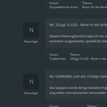
Forum:
Thema:
Psychedelische Kunst
Music for the Mind
Re: 225µg 1S-LSD - Reise in die Still
Diesen Erfahrungsbericht habe ich nun n
verstehen ausgearbeitet, speziell die Di
Naturhigh
Forum:
Thema:
Tripberichte
225µg 1S-LSD - Reise in die S
Re: CANNABIS und der richtige Ged
Das Saatgut und die Bongs Gerade bringt
lang selber Cannabissamen herzustellen 
Naturhigh
Forum:
Thema: