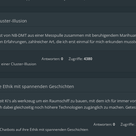
ster-Illusion
est von NB-DMT aus einer Messpulle zusammen mit beruhigendem Marihuanill
rfahrungen, zahlreicher Art, die ich erst einmal für mich erkunden musste bi
Antworten:
0
Zugriffe:
4380
iner Cluster-Illusion
re Ethik mit spannenden Geschichten
eit Ki's als werkzeug um ein Raumschiff zu bauen, mit dem ich für immer v
h dabei gleichzeitig noch höhere Technologien zugänglich zu machen. Getest
Antworten:
0
Zugriffe:
-Chatbots auf ihre Ethik mit spannenden Geschichten