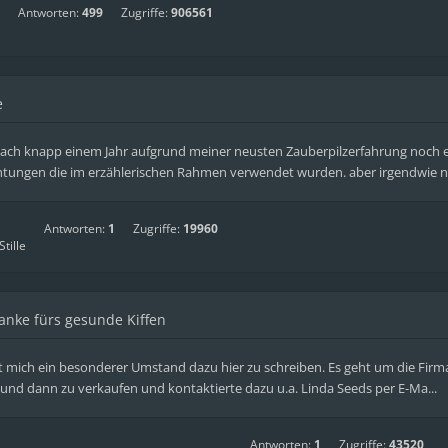
Antworten:
499
Zugriffe:
906561
e
ach knapp einem Jahr aufgrund meiner neusten Zauberpilzerfahrung noch einm
chtungen die im erzählerischen Rahmen verwendet wurden. aber irgendwie noc
Antworten:
1
Zugriffe:
19960
tille
anke fürs gesunde Kiffen
 mich ein besonderer Umstand dazu hier zu schreiben. Es geht um die Firma 
und dann zu verkaufen und kontaktierte dazu u.a. Linda Seeds per E-Ma...
Antworten:
1
Zugriffe:
43520