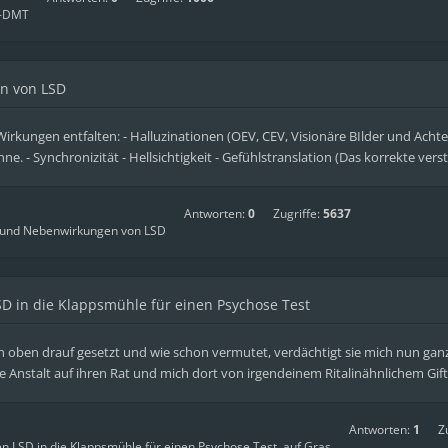
B-DMT
n von LSD
rkungen entfalten: - Halluzinationen (OEV, CEV, Visionäre BIlder und Acht
e. - Synchronizität - Hellsichtigkeit - Gefühlstranslation (Das korrekte ver
Antworten:
0
Zugriffe:
5637
 und Nebenwirkungen von LSD
LSD in die Klappsmühle für einen Psychose Test
n oben drauf gesetzt und wie schon vermutet, verdächtigt sie mich nun ganz
die Anstalt auf ihren Rat und mich dort von irgendeinem Ritalinähnlichem Gift 
Antworten:
1
Z
en LSD in die Klappsmühle für einen Psychose Test, auf Gras