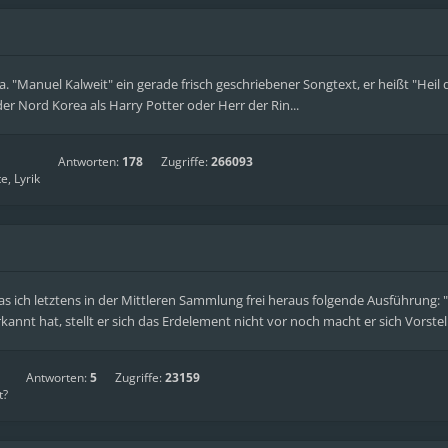
. "Manuel Kalweit" ein gerade frisch geschriebener Songtext, er heißt "Heil 
der Nord Korea als Harry Potter oder Herr der Rin...
Antworten:
178
Zugriffe:
266093
e, Lyrik
Da las ich letztens in der Mittleren Sammlung frei heraus folgende Ausführun
nnt hat, stellt er sich das Erdelement nicht vor noch macht er sich Vorstel
Antworten:
5
Zugriffe:
23159
t?