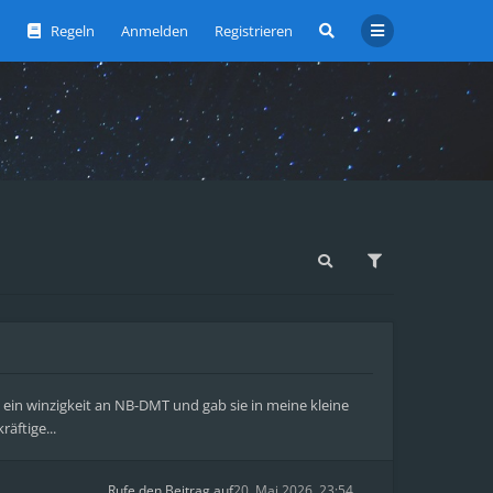
Regeln
Anmelden
Registrieren
 ein winzigkeit an NB-DMT und gab sie in meine kleine
räftige...
Rufe den Beitrag auf
20. Mai 2026, 23:54