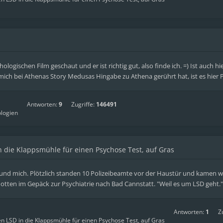
ologischen Film geschaut und er ist richtig gut, also finde ich. =) Ist auch
mich bei Athenas Story Medusas Hingabe zu Athena gerührt hat, ist es hier P
Antworten:
9
Zugriffe:
146491
logien
n die Klappsmühle für einen Psychose Test, auf Gras
n und mich. Plötzlich standen 10 Polizeibeamte vor der Haustür und kamen
ten im Gepäck zur Psychiatrie nach Bad Cannstatt. "Weil es um LSD geht." M
Antworten:
1
Z
en LSD in die Klappsmühle für einen Psychose Test, auf Gras