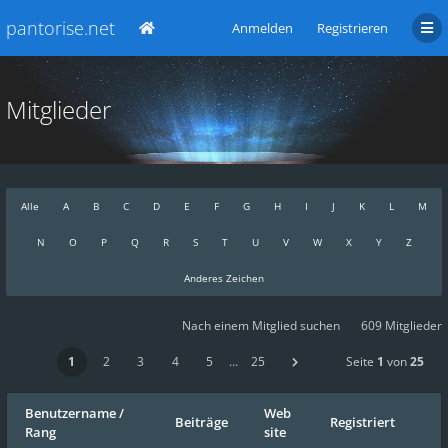
pantorise.net
Anmelden
Registrieren
Mitglieder
Alle
A
B
C
D
E
F
G
H
I
J
K
L
M
N
O
P
Q
R
S
T
U
V
W
X
Y
Z
Anderes Zeichen
Nach einem Mitglied suchen
609 Mitglieder
1
2
3
4
5
…
25
Seite
1
von
25
Benutzername
/
Web
Beiträge
Registriert
Rang
site