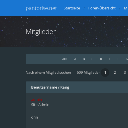
pantorise.net
Startseite
Foren-Übersicht
Mi
Mitglieder
Alle
A
B
C
D
E
F
G
Nach einem Mitglied suchen
609 Mitglieder
1
2
3
Benutzername
/
Rang
admin
Site Admin
ohn