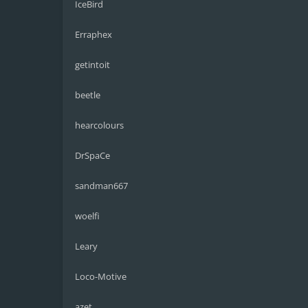
IceBird
Erraphex
getintoit
beetle
hearcolours
DrSpaCe
sandman667
woelfi
Leary
Loco-Motive
azet