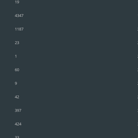
19
4347
1187
23
1
60
9
42
397
424
33