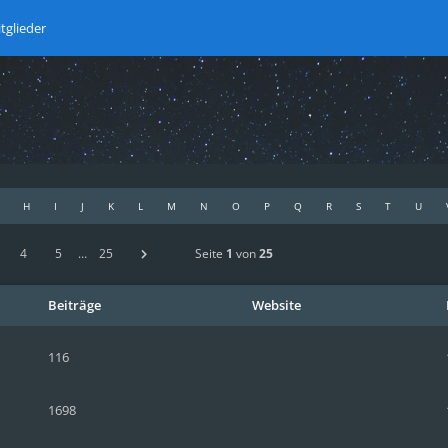
tglieder
H
I
J
K
L
M
N
O
P
Q
R
S
T
U
4
5
…
25
Seite
1
von
25
Beiträge
Website
116
1698