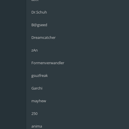
Dr.Schuh
B@gseed
Dreamcatcher
zAn
Formenverwandler
gsuzfreak
Garchi
mayhew
250
anima