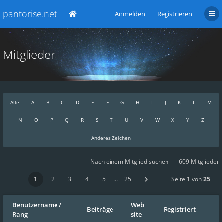
pantorise.net
Anmelden
Registrieren
Mitglieder
Alle
A
B
C
D
E
F
G
H
I
J
K
L
M
N
O
P
Q
R
S
T
U
V
W
X
Y
Z
Anderes Zeichen
Nach einem Mitglied suchen
609 Mitglieder
1
2
3
4
5
…
25
Seite
1
von
25
Benutzername
/
Web
Beiträge
Registriert
Rang
site