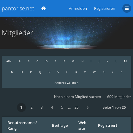
pantorise.net
Anmelden
Registrieren
Mitglieder
Alle
A
B
C
D
E
F
G
H
I
J
K
L
M
N
O
P
Q
R
S
T
U
V
W
X
Y
Z
Anderes Zeichen
Nach einem Mitglied suchen
609 Mitglieder
1
2
3
4
5
…
25
Seite
1
von
25
Benutzername
/
Web
Beiträge
Registriert
Rang
site