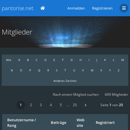
pantorise.net
Anmelden
Registrieren
Mitglieder
Alle
A
B
C
D
E
F
G
H
I
J
K
L
M
N
O
P
Q
R
S
T
U
V
W
X
Y
Z
Anderes Zeichen
Nach einem Mitglied suchen
609 Mitglieder
1
2
3
4
5
…
25
Seite
1
von
25
Benutzername
/
Web
Beiträge
Registriert
Rang
site