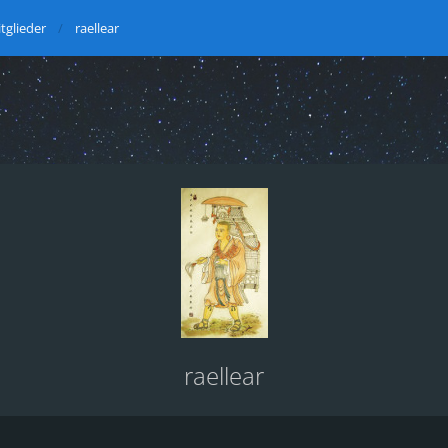
tglieder
raellear
raellear