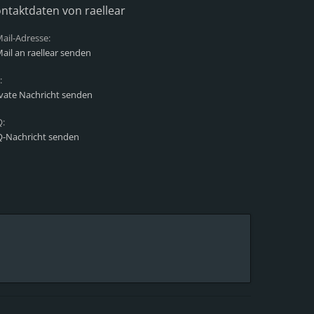
ntaktdaten von raellear
ail-Adresse:
ail an raellear senden
:
ivate Nachricht senden
Q:
Q-Nachricht senden