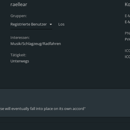
raellear
Ko
Gruppen:
E-M
E-M
Registrierte Benutzer
PN
Interessen:
Pr
Musik/Schlagzeug/Radfahren
IC
Tätigkeit:
IC
Unterwegs
lse will eventually fall into place on its own accord"