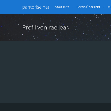
pantorise.net
Startseite
Foren-Übersicht
Mi
Profil von raellear