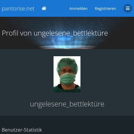
pantorise.net
Anmelden
Registrieren
Profil von ungelesene_bettlektüre
ungelesene_bettlektüre
Benutzer-Statistik