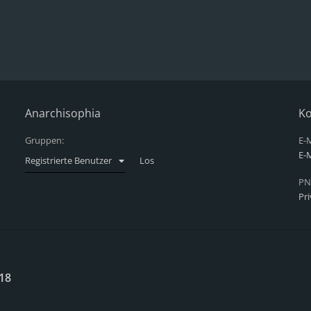
Anarchisophia
Ko
Gruppen:
E-M
E-
Registrierte Benutzer
PN
Pr
:18