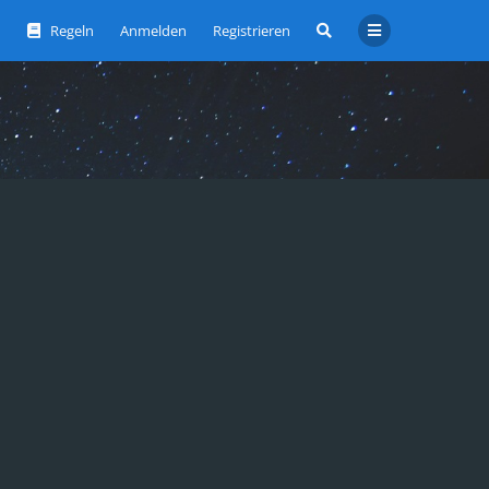
Regeln
Anmelden
Registrieren