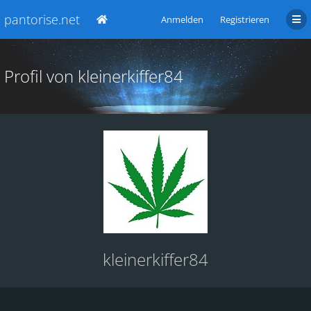
pantorise.net
Anmelden
Registrieren
Profil von kleinerkiffer84
kleinerkiffer84