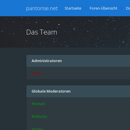
pantorise.net
Startseite
Foren-Übersicht
D
Das Team
Administratoren
admin
Globale Moderatoren
Nomad
Rotfuchs
strobo