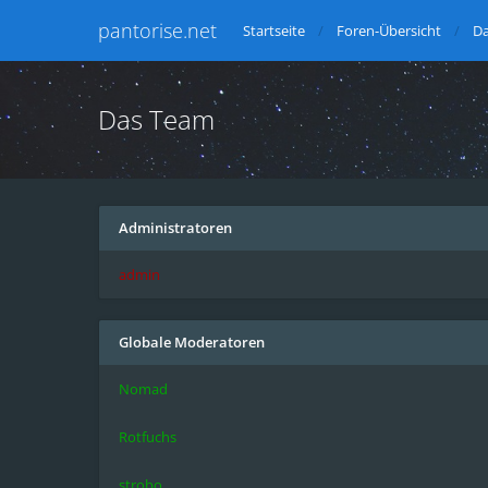
pantorise.net
Startseite
Foren-Übersicht
D
Das Team
Administratoren
admin
Globale Moderatoren
Nomad
Rotfuchs
strobo