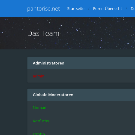
pantorise.net
Startseite
Foren-Übersicht
D
Das Team
Administratoren
admin
Globale Moderatoren
Nomad
Rotfuchs
strobo